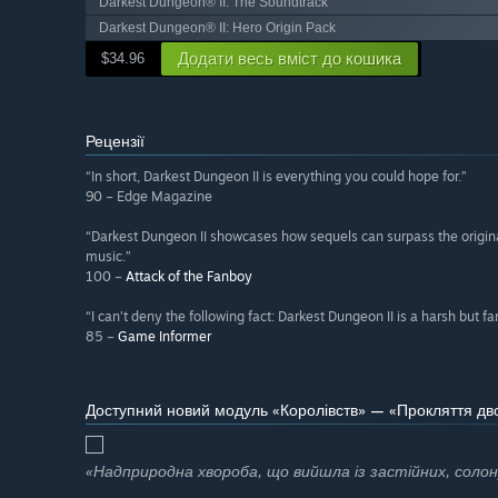
Darkest Dungeon® II: The Soundtrack
Darkest Dungeon® II: Hero Origin Pack
Додати весь вміст до кошика
$34.96
Рецензії
“In short, Darkest Dungeon II is everything you could hope for.”
90 – Edge Magazine
“Darkest Dungeon II showcases how sequels can surpass the original
music.”
100 –
Attack of the Fanboy
“I can’t deny the following fact: Darkest Dungeon II is a harsh but f
85 –
Game Informer
Доступний новий модуль «Королівств» — «Прокляття дв
«Надприродна хвороба, що вийшла із застійних, солон