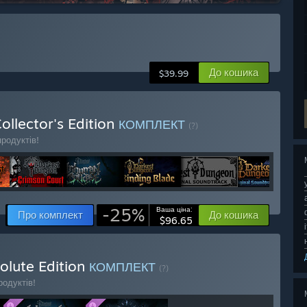
До кошика
$39.99
llector's Edition
КОМПЛЕКТ
(?)
родуктів!
-25%
Ваша ціна:
Про комплект
До кошика
$96.65
olute Edition
КОМПЛЕКТ
(?)
одуктів!