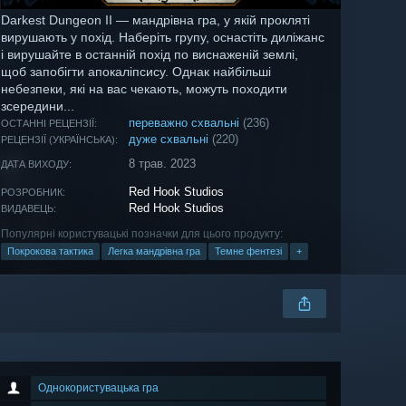
Darkest Dungeon II — мандрівна гра, у якій прокляті
вирушають у похід. Наберіть групу, оснастіть диліжанс
і вирушайте в останній похід по виснаженій землі,
щоб запобігти апокаліпсису. Однак найбільші
небезпеки, які на вас чекають, можуть походити
зсередини...
переважно схвальні
(236)
ОСТАННІ РЕЦЕНЗІЇ:
дуже схвальні
(220)
РЕЦЕНЗІЇ (УКРАЇНСЬКА):
8 трав. 2023
ДАТА ВИХОДУ:
Red Hook Studios
РОЗРОБНИК:
Red Hook Studios
ВИДАВЕЦЬ:
Популярні користувацькі позначки для цього продукту:
Покрокова тактика
Легка мандрівна гра
Темне фентезі
+
Однокористувацька гра