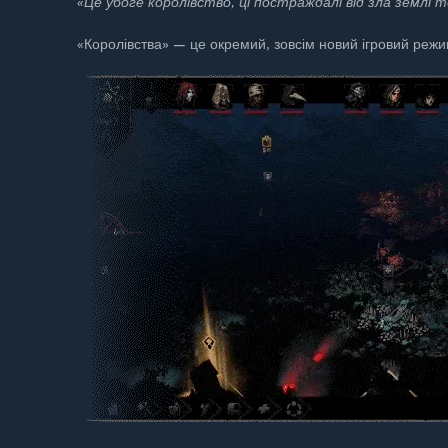
«Це убоге королівство, ці постраждалі від зла землі те
«Королівства» — це окремий, зовсім новий ігровий режим
Додано інтеграцію з Майстернею Steam!
Додано інтеграцію з Майстернею Steam! Завантажуйте м
власні й налаштовуйте гру на свій смак. Натисніть на ба
створити моди для Darkest Dungeon II!