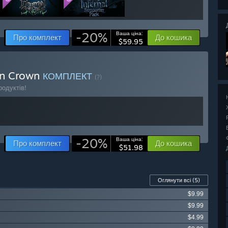
-20%
Ваша ціна:
Про комплект
До кошика
$59.95
on Crown
КОМПЛЕКТ
(?)
одуктів!
-20%
Ваша ціна:
Про комплект
До кошика
$51.98
Оглянути всі
(5)
$9.99
$9.99
$4.99