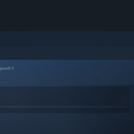
geon® II