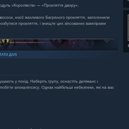
одуль «Королівств» — «Прокляття двору».
вососи, носії жахливого Багряного прокляття, заполонили
 позбутися прокляття, і знищте цих зіпсованих вампірами
ТАТИ ДАЛІ
ушають у похід. Наберіть групу, оснастіть диліжанс і
побігти апокаліпсису. Однак найбільші небезпеки, які на вас