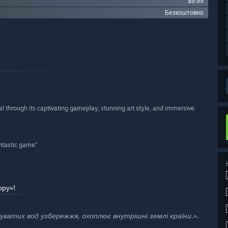
$9.99
Безкоштовно
 through its captivating gameplay, stunning art style, and immersive
antastic game”
ору»!
уватих вод узбережжя, охоплює внутрішні землі країни.».