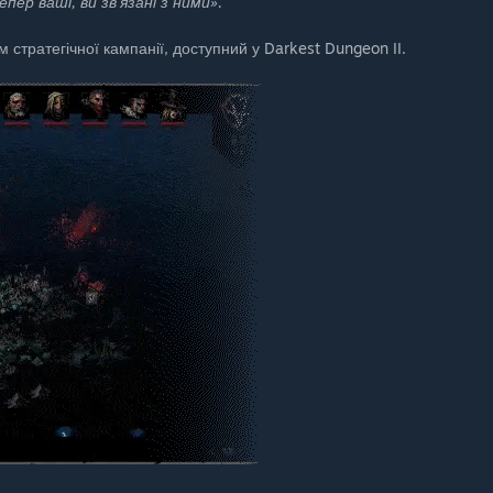
пер ваші, ви зв’язані з ними».
 стратегічної кампанії, доступний у Darkest Dungeon II.
оди, створені спільнотою Darkest Dungeon II, або створюйте
нер угорі, щоб переглянути наявні моди й дізнатися про те, як