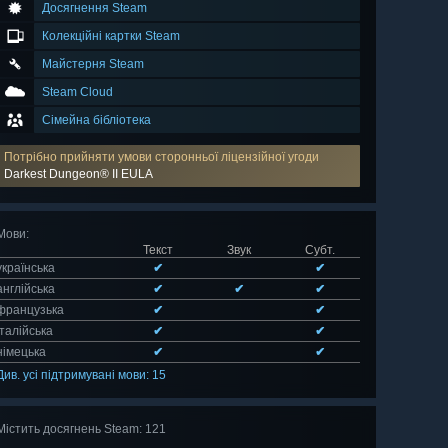
Досягнення Steam
Колекційні картки Steam
Майстерня Steam
Steam Cloud
Сімейна бібліотека
Потрібно прийняти умови сторонньої ліцензійної угоди
Darkest Dungeon® II EULA
Мови
:
Текст
Звук
Субт.
українська
✔
✔
англійська
✔
✔
✔
французька
✔
✔
італійська
✔
✔
німецька
✔
✔
Див. усі підтримувані мови: 15
Містить досягнень Steam: 121
Оглянути