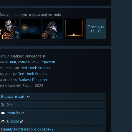
всі 121
Доступні предмети крамниці жетонів
Оглянути
всі 33
Darkest Dungeon® II
НАЗВА:
Інді
Рольові ігри
Стратегії
,
,
ЖАНР:
Red Hook Studios
РОЗРОБНИК:
Red Hook Studios
ВИДАВЕЦЬ:
Darkest Dungeon
ФРАНШИЗА:
8 трав. 2023
ДАТА ВИХОДУ:
Відвідати сайт
X
YouTube
Discord
Переглянути історію оновлень