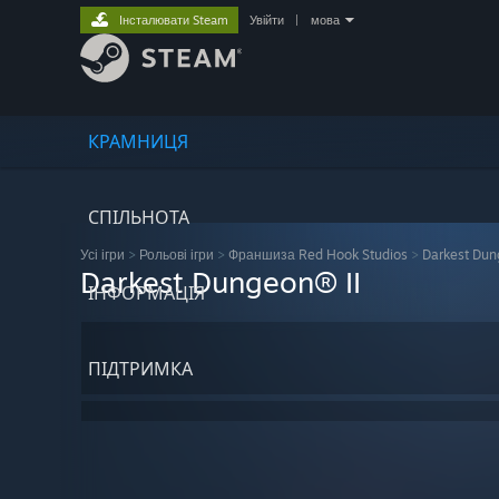
Інсталювати Steam
Увійти
|
мова
КРАМНИЦЯ
СПІЛЬНОТА
Усі ігри
>
Рольові ігри
>
Франшиза Red Hook Studios
>
Darkest Dun
Darkest Dungeon® II
ІНФОРМАЦІЯ
ПІДТРИМКА