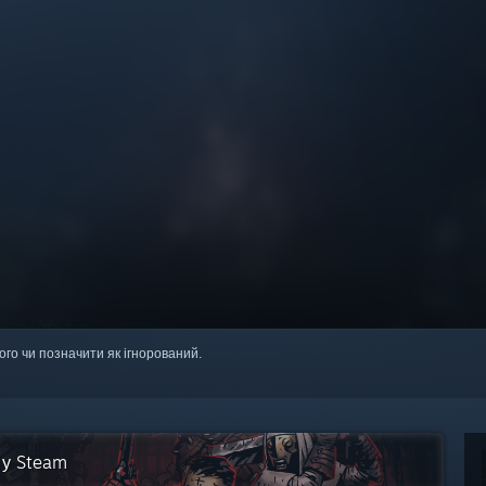
ого чи позначити як ігнорований.
 у Steam