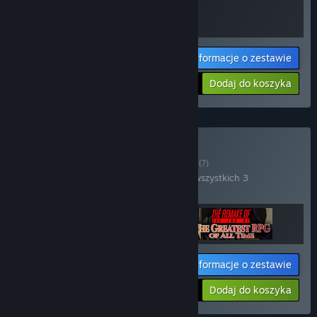
Informacje o zestawie
Twoja cena:
-10%
Dodaj do koszyka
$4.48
Kup Lucas' games
ZESTAW
(?)
Kup ten zestaw, by zaoszczędzić 10% na wszystkich 3
produktach!
Informacje o zestawie
Twoja cena:
-10%
Dodaj do koszyka
$20.67