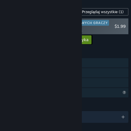
Zawartość dla tej gry
Przeglądaj wszystkie
(1)
POLECANE DLA NOWYCH GRACZY
$1.99
Deitrus Soundtrack
Dodaj całą zawartość do koszyka
$1.99
FUNKCJE
Jednoosobowa
Osiągnięcia Steam
Udostępnianie gier
Ograniczone funkcje profilu
JĘZYKI
Obsługiwane języki: 1