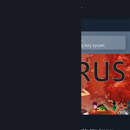
Zaloguj się
Sklep
Społeczność
Otwórz w aplikacji mobilnej Steam,
aby łatwo kupić lub dodać do swojej listy życzeń.
Informacje
Wsparcie
Zmień język
Pobierz aplikację mobilną Steam
Wersja przeglądarkowa
Deitrus