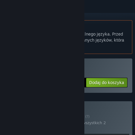
Polski język nie jest obsługiwany
Ten produkt nie obsługuje twojego lokalnego języka. Przed
zakupem zapoznaj się z listą obsługiwanych języków, która
znajduje się poniżej.
Kup Deitrus
Dodaj do koszyka
$2.99
Kup Deitrus + OST
ZESTAW
(?)
Kup ten zestaw, by zaoszczędzić 10% na wszystkich 2
produktach!