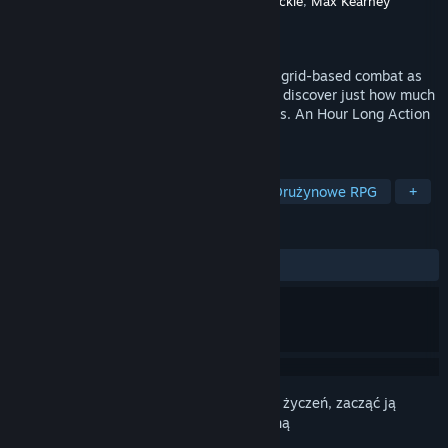
Producent
Team Azule
,
Lucas Immanuel
,
Stickle
,
Max Kearney
Wydawca
Glootschke Games
Wydano
27 sierpnia 2024
Conquer complex and comical fast-paced grid-based combat as
Wren and Chloe, an unlikely duo about to discover just how much
they don't know about the world of Deitrus. An Hour Long Action
RPG with a Non-Linear Narrative.
TAGI
Ruch po siatce
Bogata fabuła
Drużynowe RPG
+
RECENZJE
W OGÓLE:
Recenzje użytkowników: 5
()
Zaloguj się
, aby dodać tę pozycję do listy życzeń, zacząć ją
obserwować lub oznaczyć jako ignorowaną