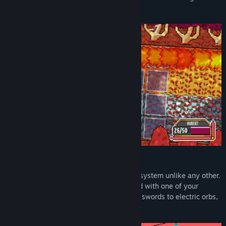
RPG with a Non-Linear Narrative.
Znajdź grupy społeczności
Tytuł:
Deitrus
Gatunek:
RPG
Data wydania:
27 sierpnia 2024
Fast-Paced Grid-Based Action
Duke it out in a unique and deep combat system unlike any other.
Dodge enemy's blows and respond in kind with one of your
character's signature moves. From slicing swords to electric orbs,
there's many play styles to choose from.