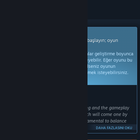
Erken Erişim Oyunu
Hemen erişim sağlayın ve oynamaya başlayın; oyun
gelişirken siz de içinde olun.
Not:
Erken Erişim aşamasında olan oyunlar geliştirme boyunca
önemli ölçüde değişebilir ya da değişmeyebilir. Eğer oyunu bu
aşamada oynamak için çok hevesli değilseniz oyunun
geliştirilme sürecinde ilerlemesini beklemek isteyebilirsiniz.
Daha fazla bilgi edinin.
GELIŞTIRICI ÜRÜN HAKKINDA NE DIYOR:
Neden Erken Erişim?
"The nature of the game is ever evolving and the gameplay
itself is layered in multiple phases which will come one by
one, the feedback of the player is fundamental to balance
everything properly.
DAHA FAZLASINI OKU