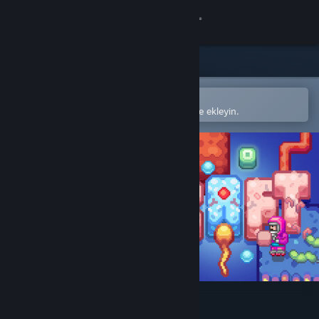
Giriş yap
Mağaza
Topluluk
Steam mobil uygulamasında aç
Kolayca satın alın veya istek listenize ekleyin.
Hakkında
Destek
Dili değiştir
Steam mobil uygulamasını yükle
Masaüstü internet sitesini görüntüle
Lifecraft