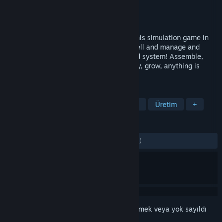
Geliştirici
Pixbits
Yayıncı
Pixbits
Yayınlandı:
16 Nis 2024
Survive and evolve as an organism with this simulation game in
which you will literally start as a single cell and manage and
organize all its functions to a fully fledged system! Assemble,
breathe, eat, fight threats, produce energy, grow, anything is
possible!
ETIKETLER
Sandbox
Otomasyon
İnşa Etme
Üretim
+
İNCELEMELER
TÜM ZAMANLAR:
Çok Olumlu
(%81/140)
Bu öğeyi istek listenize eklemek, takip etmek veya yok sayıldı
olarak işaretlemek için
giriş yapın