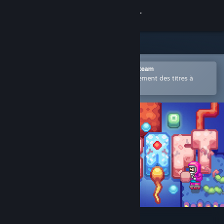
Se connecter
Magasin
Communauté
Ouvrir dans l'application mobile Steam
Permet d'acheter ou d'ajouter facilement des titres à
votre liste de souhaits.
À propos
Support
Changer la langue
Télécharger l'application mobile Steam
Voir version ordi. du site
Lifecraft