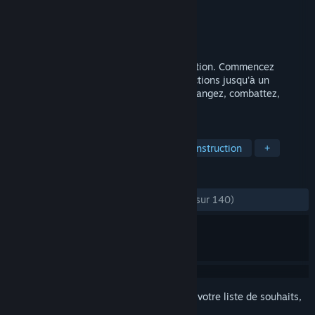
Développement
Pixbits
Édition
Pixbits
Sorti le
16 avr. 2024
Survivez et évoluez avec ce jeu de simulation. Commencez
comme une cellule unique, gérez ses fonctions jusqu'à un
système complet! Assemblez, respirez, mangez, combattez,
produisez de l'énergie, grandissez!
TAGS
Bac à sable
Automatisation
Construction
+
ÉVALUATIONS
DEPUIS LE DÉBUT :
très positives
(81 % sur 140)
Connectez-vous
pour ajouter cet article à votre liste de souhaits,
le suivre ou l'ignorer