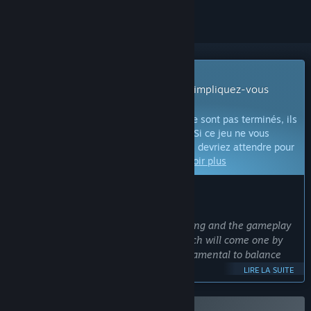
Jeu en accès anticipé
Commencez à jouer dès à présent et impliquez-vous
pendant son développement.
Remarque :
les jeux en accès anticipé ne sont pas terminés, ils
peuvent changer de façon significative. Si ce jeu ne vous
intéresse pas dans son état actuel, vous devriez attendre pour
voir s'il se développe davantage.
En savoir plus
CE QUE L'ÉQUIPE DE DÉVELOPPEMENT A À DIRE :
Pourquoi choisir l'accès anticipé ?
« The nature of the game is ever evolving and the gameplay
itself is layered in multiple phases which will come one by
one, the feedback of the player is fundamental to balance
everything properly.
LIRE LA SUITE
Being a sort of survival, resource management game, it's