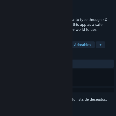
Desarrollador
higopage
Editor
higopage
Lanzado el
29 NOV 2021
A fun and exciting typing game. Learn how to type through 40
kinds of mini-games! We have developed this app as a safe
platform for children and adults around the world to use.
ETIQUETAS
Casuales
Mecanografía
2D
Adorables
+
RESEÑAS
SIEMPRE:
Muy positivas
(87 % de 206)
Inicia sesión
para agregar este artículo a tu lista de deseados,
seguirlo o marcarlo como ignorado.