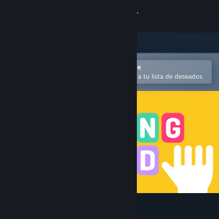
Iniciar sesión
Tienda
Comunidad
Abrir en la aplicación Steam Mobile
Para comprar o agregar fácilmente a tu lista de deseados
Acerca de
Soporte
Cambiar idioma
Obtener la aplicación de Steam Mobile
Ver versión clásica
Typing Land