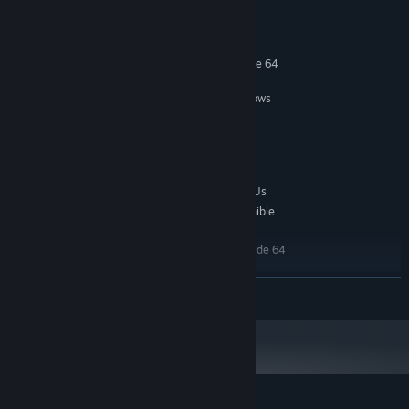
Requisitos del sistema
MÍNIMO:
Requiere un procesador y un sistema operativo de 64
bits
Windows 7 (SP1+), Windows 10 and Windows
SO *:
11, 64-bit versions only.
X64 architecture with SSE2
PROCESADOR:
instruction set support
2 GB de RAM
MEMORIA:
DX10, DX11, and DX12-capable GPUs
GRÁFICOS:
500 MB de espacio disponible
ALMACENAMIENTO:
RECOMENDADO:
Requiere un procesador y un sistema operativo de 64
bits
A partir del 1 de enero de 2024, el cliente de Steam solo será compatible
LEER MÁS
*
con Windows 10 y versiones posteriores.