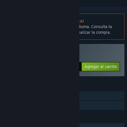
No disponible en Español (Latinoamérica)
Este artículo no está disponible en tu idioma. Consulta la
lista de idiomas disponibles antes de realizar la compra.
Comprar Typing Land
Agregar al carrito
$5.99
CARACTERÍSTICAS
Un jugador
Préstamo familiar
IDIOMAS