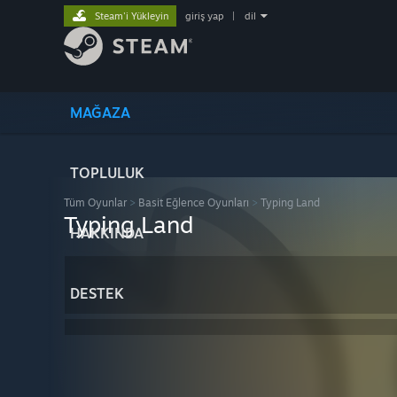
Steam'i Yükleyin
giriş yap
|
dil
MAĞAZA
TOPLULUK
Tüm Oyunlar
>
Basit Eğlence Oyunları
>
Typing Land
Typing Land
HAKKINDA
DESTEK