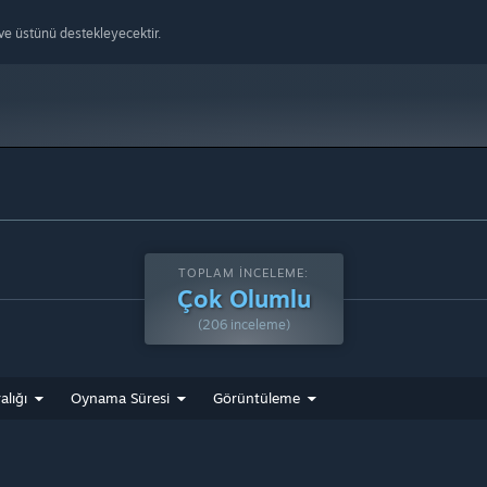
e üstünü destekleyecektir.
TOPLAM İNCELEME:
Çok Olumlu
(206 inceleme)
alığı
Oynama Süresi
Görüntüleme