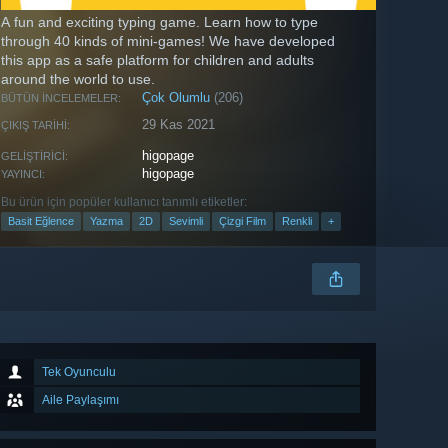
A fun and exciting typing game. Learn how to type
through 40 kinds of mini-games! We have developed
this app as a safe platform for children and adults
around the world to use.
Çok Olumlu
(206)
BÜTÜN İNCELEMELER:
29 Kas 2021
ÇIKIŞ TARIHI:
higopage
GELIŞTIRICI:
higopage
YAYINCI:
Bu ürün için popüler kullanıcı tanımlı etiketler:
Basit Eğlence
Yazma
2D
Sevimli
Çizgi Film
Renkli
+
Tek Oyunculu
Aile Paylaşımı