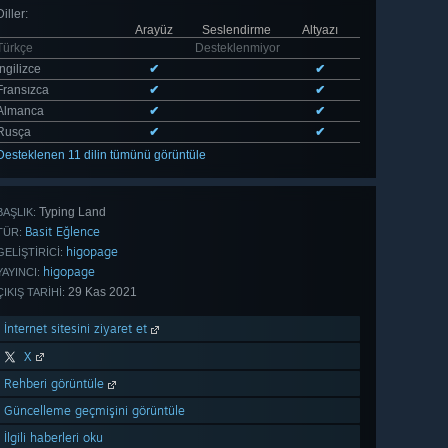
Diller
:
Arayüz
Seslendirme
Altyazı
Türkçe
Desteklenmiyor
İngilizce
✔
✔
Fransızca
✔
✔
Almanca
✔
✔
Rusça
✔
✔
Desteklenen 11 dilin tümünü görüntüle
Typing Land
BAŞLIK:
Basit Eğlence
TÜR:
higopage
GELIŞTIRICI:
higopage
YAYINCI:
29 Kas 2021
ÇIKIŞ TARIHI:
İnternet sitesini ziyaret et
X
Rehberi görüntüle
Güncelleme geçmişini görüntüle
İlgili haberleri oku