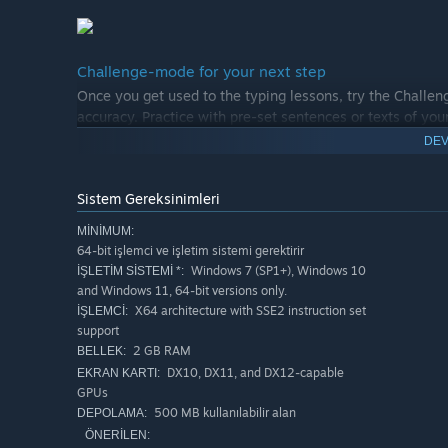
Challenge-mode for your next step
Once you get used to the typing lessons, try the Challe
accuracy. Practice with pre-set sentences or texts of you
DEV
Sistem Gereksinimleri
MINIMUM:
64-bit işlemci ve işletim sistemi gerektirir
Windows 7 (SP1+), Windows 10
İŞLETIM SISTEMI *:
and Windows 11, 64-bit versions only.
X64 architecture with SSE2 instruction set
İŞLEMCI:
support
2 GB RAM
BELLEK:
DX10, DX11, and DX12-capable
EKRAN KARTI:
GPUs
500 MB kullanılabilir alan
DEPOLAMA:
ÖNERILEN: