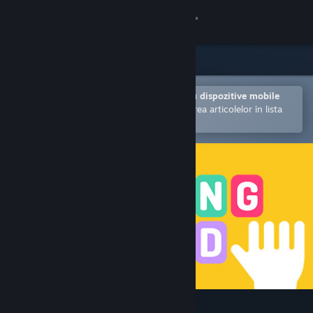
Conectează-te
Magazin
Comunitate
Deschide în aplicația Steam pentru dispozitive mobile
Facilitează achiziționarea și adăugarea articolelor în lista
de dorințe.
Despre
Asistență
Schimbă limba
Obține aplicația Steam pentru dispozitive mobile
Vezi site în versiunea pentru desktop
Typing Land