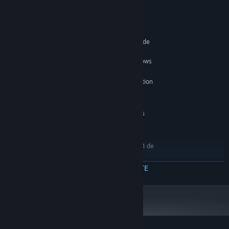
Cerințe de sistem
MINIM:
Necesită un procesor și sistem de operare pe 64 de
biți
Windows 7 (SP1+), Windows 10 and Windows
SO *:
11, 64-bit versions only.
X64 architecture with SSE2 instruction
PROCESOR:
set support
2 GB RAM
MEMORIE:
DX10, DX11, and DX12-capable GPUs
GRAFICĂ:
500 MB spațiu disponibil
STOCARE:
RECOMANDAT:
Necesită un procesor și sistem de operare pe 64 de
biți
Începând cu 1 ianuarie 2024, clientul Steam va fi compatibil numai cu
CITEȘTE MAI MULTE
*
Windows 10 și versiunile ulterioare.