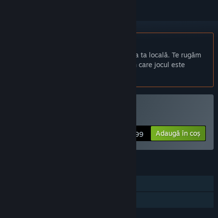
Nu este disponibil în limba: Română
Acest produs nu este disponibil în limba ta locală. Te rugăm
să consulți lista de mai jos cu limbile în care jocul este
disponibil înainte de achiziționare
Cumpără Typing Land
Adaugă în coș
$5.99
CARACTERISTICI
Un jucător
Partajare cu familia