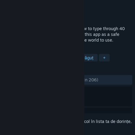
Dezvoltator
higopage
Editor
higopage
Lansare
29 nov. 2021
A fun and exciting typing game. Learn how to type through 40
kinds of mini-games! We have developed this app as a safe
platform for children and adults around the world to use.
ETICHETE
Casual
Dactilografie
2D
Drăguț
+
RECENZII
DINTOTDEAUNA:
Foarte pozitive
(87% din 206)
Conectează-te
pentru a adăuga acest articol în lista ta de dorințe,
a-l urmări sau a-l marca drept ignorat.