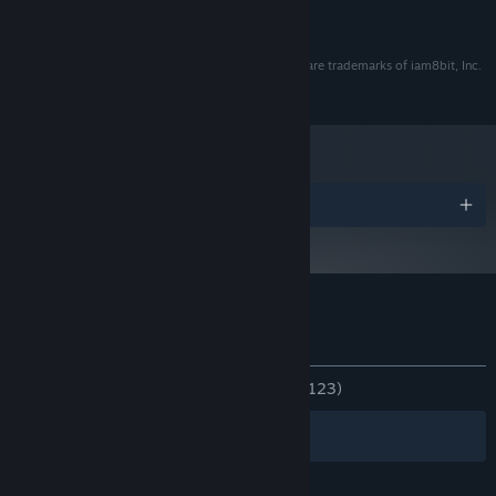
the chillout format, is accompanied by the lyrical poetry of Taina’s
2 GB ruang tersedia
PENYIMPANAN:
IRL voice actor, Maeve Kroeger. You’ll want to listen to these
vibey tunes over and over (and over) again, trust us.
iam8bit®, iam8bit Presents™, and the related logos are trademarks of iam8bit, Inc.
All rights reserved.
Penghargaan
Ulasan pelanggan untuk Simpler Times
Tentang ulasan pengguna
Preferensimu
KESELURUHAN:
Sangat Positif
(93% dari 123)
Filter
Bahasamu