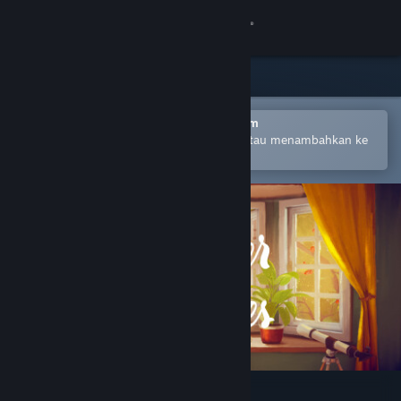
Login
Toko
Komunitas
Buka dengan Aplikasi Seluler Steam
Untuk mempermudah pembelian atau menambahkan ke
wishlist-mu
Tentang
Bantuan
Ubah bahasa
Dapatkan Aplikasi Seluler Steam
Lihat situs web desktop
Simpler Times