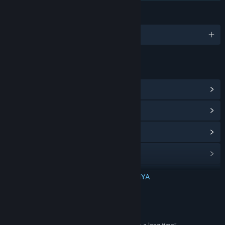
BAHASA
9 bahasa yang didukung
TAUTAN & INFO
Lihat Pencapaian Steam
(17)
Lihat Hub Komunitas
Lihat riwayat pembaruan
Baca berita terkait
Lihat diskusi
BACA SELENGKAPNYA
Temukan Grup Komunitas
Ulasan
Judul:
Simpler Times