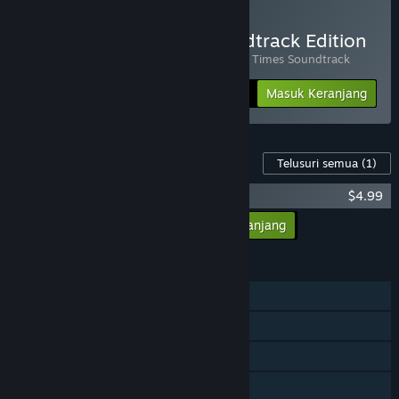
Beli Simpler Times - Soundtrack Edition
Terdiri dari 2 item:
Simpler Times
,
Simpler Times Soundtrack
-10%
Info Bundel
$13.48
Masuk Keranjang
Konten Game ini
Telusuri semua
(1)
Simpler Times Soundtrack
$4.99
Masukkan semua DLC ke Keranjang
$4.99
FITUR
Pemain Tunggal
Pencapaian Steam
Takarir tersedia
Berbagi dengan Keluarga