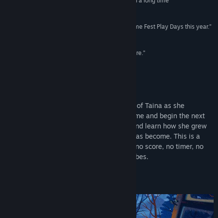
“Simpler Times' is the coziest game I've played in a long time”
Genre:
Kasual
,
Indie
Engadget
Tanggal Rilis:
7 Jun 2024
“...the most pleasant game I tried at Summer Game Fest Play Days this year.”
Digital Trends
“...I wanted to be there longer. I wanted to live there.”
But Why Tho?
Tentang Game Ini
In Simpler Times, you step into the shoes of Taina as she
prepares to move out of her childhood home and begin the next
chapter of her life. Relive her memories and learn how she grew
into the creative, expressive person she has become. This is a
contemplative, cozy experience. There is no score, no timer, no
combat, no failing, and no anxiety. Just vibes.
4 Seasons, 4 Records