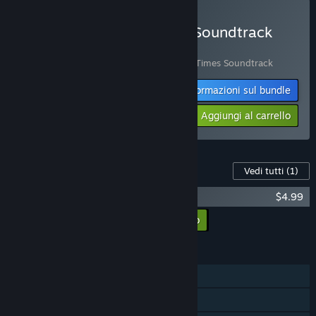
Acquista Simpler Times - Soundtrack
Edition
Include 2 articoli:
Simpler Times
,
Simpler Times Soundtrack
Informazioni sul bundle
-10%
$13.48
Aggiungi al carrello
Contenuti per questo gioco
Vedi tutti
(1)
Simpler Times Soundtrack
$4.99
Aggiungi tutti i DLC al carrello
$4.99
FUNZIONALITÀ
Giocatore singolo
Achievement di Steam