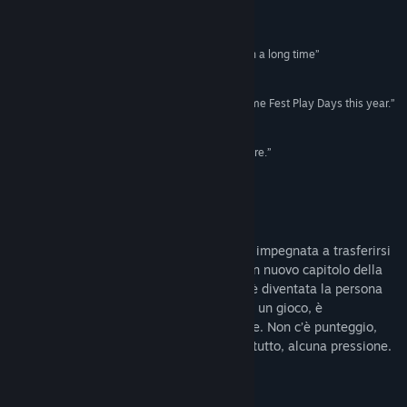
Trova i gruppi della Comunità correlati
Recensioni
Titolo:
Simpler Times
“Simpler Times' is the coziest game I've played in a long time”
Genere:
Passatempo
,
Indie
Engadget
Data di rilascio:
7 giu 2024
“...the most pleasant game I tried at Summer Game Fest Play Days this year.”
Digital Trends
“...I wanted to be there longer. I wanted to live there.”
But Why Tho?
Informazioni sul gioco
In Simpler Times, indossi i panni di Taina, impegnata a trasferirsi
dalla casa in cui è cresciuta per iniziare un nuovo capitolo della
sua vita. Rivivi i suoi ricordi e scopri com’è diventata la persona
creativa ed espressiva che è oggi. Più che un gioco, è
un’esperienza contemplativa e accogliente. Non c’è punteggio,
tempo, combattimenti, sconfitte e, soprattutto, alcuna pressione.
Solo calma.
4 stagioni, 4 dischi