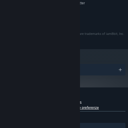
AMD / Intel CPU 4.0 Ghz or better
PROCESSORE:
8 GB di RAM
MEMORIA:
Nvidia 1070 or better
SCHEDA VIDEO:
La musica è la vera anima di Simpler Times: Taina, infatti, rivive i
2 GB di spazio disponibile
ARCHIVIAZIONE:
suoi ricordi d’infanzia scorrendo i dischi su un tavolino girevole.
L’eccezionale colonna sonora lo-fi è stata composta da George
iam8bit®, iam8bit Presents™, and the related logos are trademarks of iam8bit, Inc.
Pandrea, un vero maestro del genere, e viene accompagnata da
All rights reserved.
poesie lette della doppiatrice di Taina, Maeve Kroeger. Fidati,
vorrai ascoltare questi brani ancora, e ancora, e ancora...
Premi
Recensioni dei giocatori per Simpler Times
Informazioni sulle recensioni degli utenti
Le tue preferenze
DI SEMPRE:
Molto positive
(93% di 122)