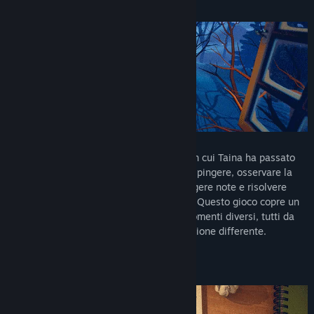
Simpler Times si svolge nella cameretta in cui Taina ha passato
l’infanzia. Qui puoi ascoltare la musica, dipingere, osservare la
natura, fare fotografie, sfogliare libri, leggere note e risolvere
puzzle. Ogni oggetto racconta una storia. Questo gioco copre un
arco di oltre dieci anni ed è diviso in 4 momenti diversi, tutti da
esplorare, ognuno ambientato in una stagione differente.
Gioca con i tuoi tempi