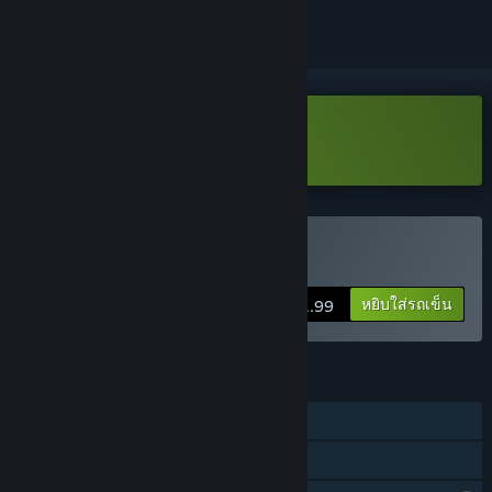
ดาวน์โหลด SpaceKraft! Demo
ซื้อ SpaceKraft!
หยิบใส่รถเข็น
$11.99
คุณสมบัติ
ผู้เล่นคนเดียว
การแบ่งปันคลังครอบครัว