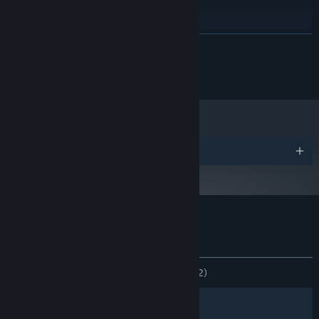
4 Cores
โปรเซสเซอร์:
แรม 4 GB
หน่วยความจำ:
Any
กราฟิกส์:
อ่านเพิ่มเติม
พื้นที่ว่างที่พร้อมใช้งาน 250 MB
พื้นที่จัดเก็บข้อมูล:
© 2024 Game Dev Garage
รางวัล
บทวิจารณ์จากผู้ซื้อ SpaceKraft!
เกี่ยวกับบทวิจารณ์จากผู้ใช้
การปรับแต่งของคุณ
ตลอดกาล:
แง่บวกเป็นอย่างมาก
(85% จาก 62)
ตัวกรอง
ภาษาของคุณ