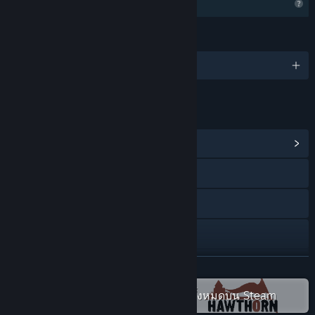
คุณสมบัติโปรไฟล์ถูกจำกัด
ภาษา
ไทย และอีก 29 ภาษา
ลิงก์และข้อมูล
ดูศูนย์กลางชุมชน
การเยี่ยมชมเว็บไซต์
YouTube
Discord
ดูประวัติการอัปเดต
อ่านเพิ่มเติม
อ่านข่าวที่เกี่ยวข้อง
ตรวจดูชุดสะสม Hawthorn Games ทั้งหมดบน Steam