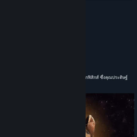
ดูกระดานสนทนา
ค้นหากลุ่มชุมชน
บทวิจารณ์
“A fun and addictive game”
ชื่อ:
SpaceKraft!
Menos Trece
แนว:
ผจญภัย
,
อินดี้
,
จำลองสถานการณ์
“I really enjoyed the demo it was nice”
วันวางจำหน่าย:
27 พ.ค. 2024
Dan Field
วันที่วางจำหน่ายเกมระหว่างการพัฒนา:
29 ก.พ. 2024
เกี่ยวกับเกมนี้
SpaceKraft คือการจำลองยานอวกาศตามหลักฟิสิกส์ ซึ่งคุณประดิษฐ์
องค์ประกอบต่างๆ และสำรวจโลกที่เปิดกว้าง