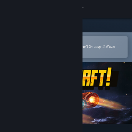
เข้าสู่ระบบ
ร้านค้า
ชุมชน
เปิดในแอป Steam แบบพกพา
หากต้องการสั่งซื้อหรือเพิ่มลงในสิ่งที่อยากได้ของคุณได้โดย
สะดวก
เกี่ยวกับ
ฝ่ายสนับสนุน
เปลี่ยนภาษา
รับแอป Steam แบบพกพา
ชมเว็บไซต์สำหรับเดสก์ท็อป
SpaceKraft!