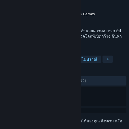
Game Dev Garage
ผู้พัฒนา
Game Dev Garage
,
Hawthorn Games
ผู้จัดจำหน่าย
วางจำหน่ายแล้ว
27 พ.ค. 2024
รวบรวมคริสตัล ซ่อมแซม/ดำเนินการสร้างสิ่งอำนวยความสะดวก อัป
เกรดยานอวกาศของคุณ สร้างเครื่องจักร สำรวจโลกที่เปิดกว้าง ค้นหา
ทางกลับสู่โลกแม่
แท็ก
ปริศนา
จำลองสถานการณ์อวกาศ
ไม่ปราณี
+
บทวิจารณ์
ตลอดกาล:
แง่บวกเป็นอย่างมาก
(85% จาก 62)
เข้าสู่ระบบ
เพื่อเพิ่มผลิตภัณฑ์นี้ลงในสิ่งที่อยากได้ของคุณ ติดตาม หรือ
ทำเครื่องหมายเป็นถูกละเว้น