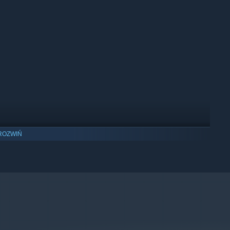
torów uruchamiających różne maszyny czy stacje, co może
ROZWIŃ
ną planetę czy wysłanie sygnału alarmowego z prośbą o pomoc.