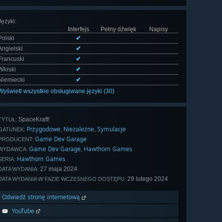
Języki
:
Interfejs
Pełny dźwięk
Napisy
Polski
✔
Angielski
✔
Francuski
✔
Włoski
✔
Niemiecki
✔
Wyświetl wszystkie obsługiwane języki (30)
SpaceKraft!
TYTUŁ:
Przygodowe
Niezależne
Symulacje
,
,
GATUNEK:
Game Dev Garage
PRODUCENT:
Game Dev Garage
Hawthorn Games
,
WYDAWCA:
Hawthorn Games
SERIA:
27 maja 2024
DATA WYDANIA:
29 lutego 2024
DATA WYDANIA W FAZIE WCZESNEGO DOSTĘPU:
Odwiedź stronę internetową
YouTube