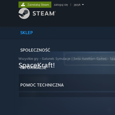
Zainstaluj Steam
zaloguj się
|
język
SKLEP
SPOŁECZNOŚĆ
Wszystkie gry
>
Gatunek: Symulacje
>
Seria Hawthorn Games
>
Spa
SpaceKraft!
INFORMACJE
POMOC TECHNICZNA