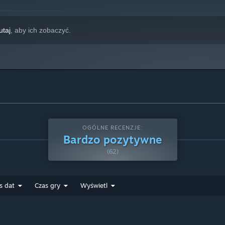
utaj
, aby ich zobaczyć.
w do zebrania. Twórz kolejne elementy do naprawy obiektów.
OGÓLNE RECENZJE:
Bardzo pozytywne
(62)
s dat
Czas gry
Wyświetl