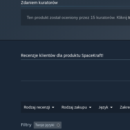
Zdaniem kuratorów
Ten produkt został oceniony przez 15 kuratorów. Kliknij
t
Recenzje klientów dla produktu SpaceKraft!
Planety
Eksplorując nowe planety, możesz odkryć więcej zasobó
Każda planeta ma swoje unikalne cechy.
Rodzaj recenzji
Rodzaj zakupu
Język
Zakre
Filtry
Twoje języki