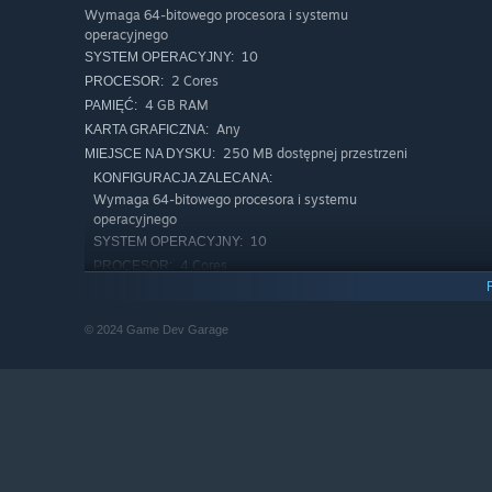
Wymaga 64-bitowego procesora i systemu
operacyjnego
10
SYSTEM OPERACYJNY:
2 Cores
PROCESOR:
4 GB RAM
PAMIĘĆ:
Any
KARTA GRAFICZNA:
250 MB dostępnej przestrzeni
MIEJSCE NA DYSKU:
KONFIGURACJA ZALECANA:
Wymaga 64-bitowego procesora i systemu
operacyjnego
10
SYSTEM OPERACYJNY:
Uruchom generatory
4 Cores
PROCESOR:
Dodatkowo kryształy mogą posłużyć do zasilania genera
4 GB RAM
PAMIĘĆ:
być pomocne w takich sytuacjach jak teleportacja na in
Any
KARTA GRAFICZNA:
© 2024 Game Dev Garage
250 MB dostępnej przestrzeni
MIEJSCE NA DYSKU: