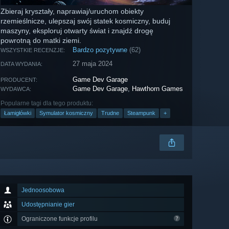
Zbieraj kryształy, naprawiaj/uruchom obiekty
rzemieślnicze, ulepszaj swój statek kosmiczny, buduj
maszyny, eksploruj otwarty świat i znajdź drogę
powrotną do matki ziemi.
Bardzo pozytywne
(62)
WSZYSTKIE RECENZJE:
27 maja 2024
DATA WYDANIA:
Game Dev Garage
PRODUCENT:
Game Dev Garage
,
Hawthorn Games
WYDAWCA:
Popularne tagi dla tego produktu:
Łamigłówki
Symulator kosmiczny
Trudne
Steampunk
+
Jednoosobowa
Udostępnianie gier
Ograniczone funkcje profilu