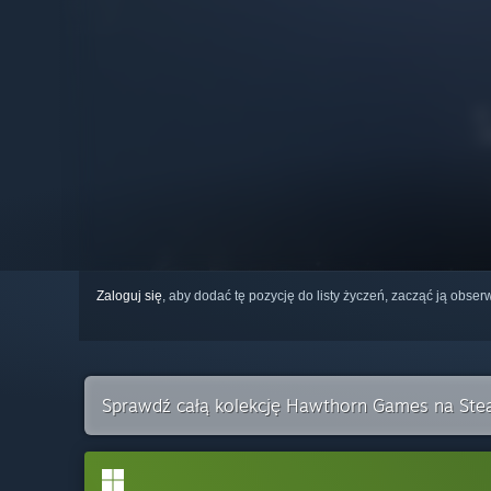
Zaloguj się
, aby dodać tę pozycję do listy życzeń, zacząć ją obs
Sprawdź całą kolekcję Hawthorn Games na St