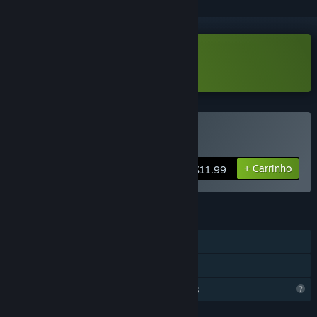
Transferir SpaceKraft! Demo
Comprar SpaceKraft!
+ Carrinho
$11.99
FUNCIONALIDADES
Um jogador
Partilha de Biblioteca
Funcionalidades de perfil limitadas