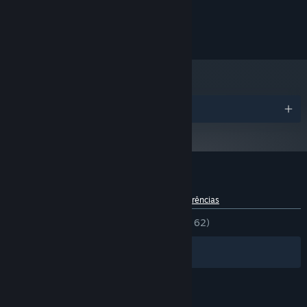
VER MAIS
4 GB de RAM
MEMÓRIA:
Any
PLACA GRÁFICA:
© 2024 Game Dev Garage
Requer 250 MB de espaço livre
ESPAÇO NO DISCO:
Prémios
Análises de utilizadores - SpaceKraft!
Sobre as análises de utilizadores
As tuas preferências
DESDE O INÍCIO:
Muito positivas
(85% de 62)
Filtros
Os teus idiomas