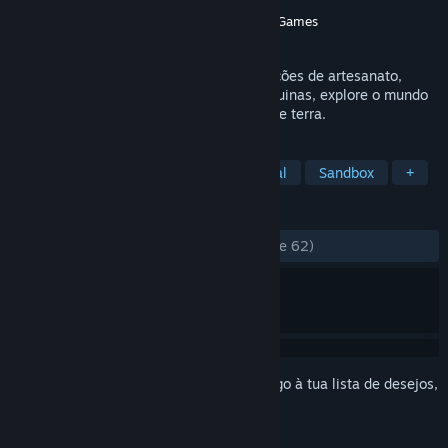
Developer
Game Dev Garage
Editora
Game Dev Garage
,
Hawthorn Games
Lançamento:
27 mai. 2024
Colete cristais, repare/administre instalações de artesanato,
atualize sua nave espacial, construa máquinas, explore o mundo
aberto, encontre o caminho de volta à mãe terra.
MARCADORES
Quebra-Cabeças
Simulador Espacial
Sandbox
+
ANÁLISES
DESDE O INÍCIO:
Muito positivas
(85% de 62)
Inicia a sessão
para adicionares este artigo à tua lista de desejos,
segui-lo ou ignorá-lo.