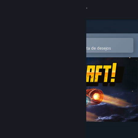
Iniciar sessão
Loja
Comunidade
Abre na app Steam Mobile
Para comprares ou adicionares à lista de desejos
Sobre
Apoio
Alterar idioma
Instala a app móvel do Steam
Ver versão para computadores
SpaceKraft!