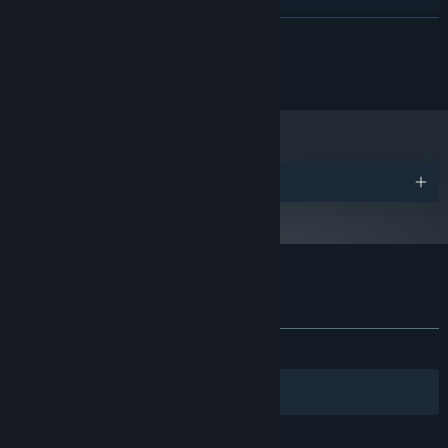
4 Cores
プロセッサー:
続きを読む
4 GB RAM
メモリー:
Any
グラフィック:
© 2024 Game Dev Garage
250 MB の空き容量
ストレージ:
受賞リスト
『SpaceKraft!』のカスタマーレビュー
ユーザーレビューについて
個人設定
全期間：
非常に好評
(62件中85%)
フィルター
あなたの言語