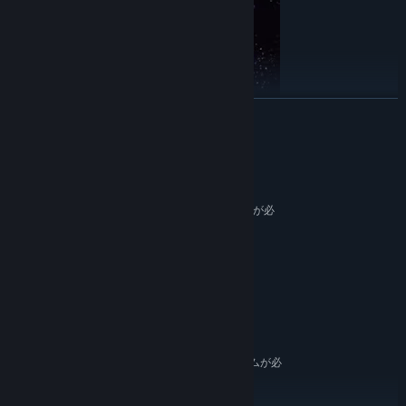
続きを読む
システム要件
最低:
64 ビットプロセッサとオペレーティングシステムが必
要です
10
OS:
2 Cores
プロセッサー:
クリスタルとアップグレード
4 GB RAM
メモリー:
クリスタル エネルギーを集めて、宇宙船に燃料を補給したり、修理
Any
グラフィック:
したり、アップグレードしたりできます。 アフターバーナー、装
250 MB の空き容量
ストレージ:
甲、追加燃料タンク、強化シャーシなど...
推奨:
64 ビットプロセッサとオペレーティングシステムが必
要です
10
OS: