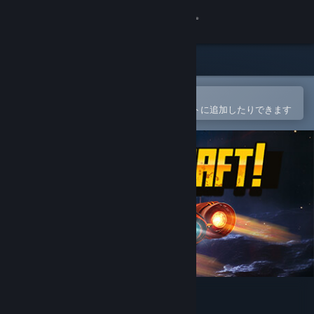
サインイン
ストア
コミュニティ
Steamモバイルアプリで開く
簡単に購入したり、ウィッシュリストに追加したりできます
詳細
サポート
言語を変更
Steamモバイルアプリを入手
デスクトップウェブサイトを表示
SpaceKraft!