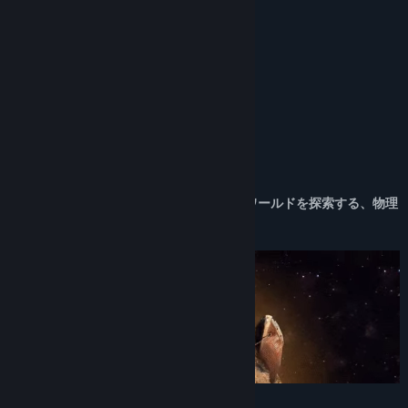
コミュニティグループを検索
レビュー
タイトル:
SpaceKraft!
“A fun and addictive game”
ジャンル:
アドベンチャー
,
インディー
,
シミュレーション
Menos Trece
リリース日:
2024年5月27日
“I really enjoyed the demo it was nice”
早期アクセスリリース日:
2024年2月29日
Dan Field
このゲームについて
SpaceKraft は、要素を作成してオープンワールドを探索する、物理
ベースの宇宙船シミュレーションです。