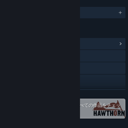
言語
日本語、他29言語
リンク＆情報
コミュニティハブを表示
Webサイトにアクセス
YouTube
Discord
アップデート履歴を表示
続きを読む
Steamで「Hawthorn Games」のすべての作品をチェッ
関連ニュースをチェック
ク
掲示板を表示