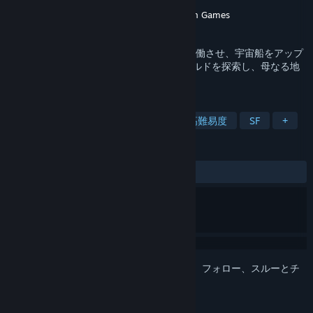
開発元
Game Dev Garage
パブリッシャー
Game Dev Garage
,
Hawthorn Games
リリース日
2024年5月27日
クリスタルを集め、クラフト施設を修理/稼働させ、宇宙船をアップ
グレードし、機械を構築し、オープンワールドを探索し、母なる地
球に帰る方法を見つけてください。
タグ
パズル
宇宙シミュレーション
高難易度
SF
+
レビュー
全期間：
非常に好評
(62件中85%)
このアイテムをウィッシュリストへの追加、フォロー、スルーとチ
ェックするには、
サインイン
してください。