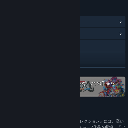
リンク＆情報
Steam実績を表示
(101)
コミュニティハブを表示
Webサイトにアクセス
健康に関する警告を表示
プライバシーポリシーを表示
続きを読む
アップデート履歴を表示
Steamで「PlayStation Studios™」のすべての作品をチ
ェック
関連ニュースをチェック
掲示板を表示
このゲームについて
コミュニティグループを検索
『アンチャーテッド トレジャーハンターコレクション』には、高い
評価を受けているシングルプレイアドベンチャー2作品を収録。『ア