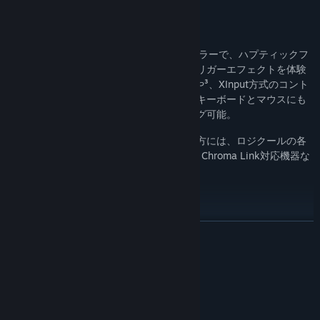
る。
手に汗握るゲームプレイ
PCと有線接続したDualSense® コントローラーで、ハプティックフ
ィードバックとダイナミックに変化するトリガーエフェクトを体験
しよう。DUALSHOCK®4 コントローラーや³、XInput方式のコント
ローラー、その他の様々なゲームパッドやキーボードとマウスにも
対応しており、すべての操作をリマッピング可能。
さらにゲームプレイ環境に彩りを加えたい方には、ロジクールの各
モデルをはじめ、Razer Chroma周辺機器、Chroma Link対応機器な
どのRGB対応機器の使用がおすすめ。
冒険を最適化
続きを読む
ゲームオプションUIの改善、ユーザーインターフェースの刷新、
GPU / VRAM検出・管理オプションなど、様々なモードやPC向け拡
張機能が利用可能。またこのコレクションには、オーディオ互換性
システム要件
オプションやオートポーズの追加、可変読み込み速度への対応な
最低:
ど、多くの改善が施されている。
Windows 10 64-bit
OS: