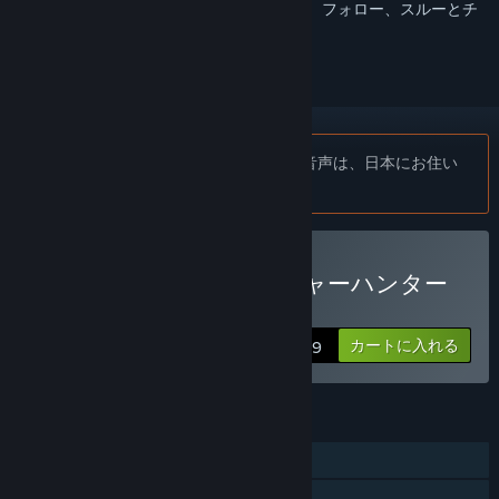
このアイテムをウィッシュリストへの追加、フォロー、スルーとチ
ェックするには、
サインイン
してください。
お知らせ:
日本語のインターフェイスと音声は、日本にお住い
のお客様のみご利用いただけます。
アンチャーテッド トレジャーハンター
コレクション™を購入する
カートに入れる
$49.99
機能
シングルプレイヤー
Steam実績