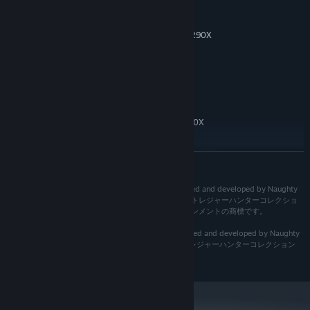
Intel i5-4430, AMD Ryzen 3 1200
プロセッサー:
アンチャーテッド 海賊王と最後の秘宝
8 GB RAM
メモリー:
“Game of the Year”他、150以上のアワードを受賞。
NVIDIA GTX 960 (4 GB), AMD R9 290X
グラフィック:
(4 GB)
最後の冒険から数年後、トレジャーハンター稼業を引退したはずの
Version 12
DIRECTX:
ネイサン・ドレイクは、再びトレジャーハンティングの世界へと引
126 GB の空き容量
ストレージ:
き戻される。死別したと思われていた兄「サム」がネイトの前に姿
推奨:
を現し、冒険への協力を依頼することから、運命の歯車が動き出
Windows 10 64-bit
OS:
す。ドレイクの旅は、肉体の限界、決意、そして愛する人を守るた
Intel i7-4770, AMD Ryzen 5 1500X
プロセッサー:
めに何ができるか試される、最も過酷なものになるだろう。
16 GB RAM
メモリー:
NVIDIA GTX 1060 (6 GB), AMD RX 570
グラフィック:
世界中を駆け回る、「アンチャーテッド」シリーズ史上最大規模
続きを読む
(4 GB)
にして最も進化したグラフィックの大冒険。
Version 12
DIRECTX:
JP) ©2021 Sony Interactive Entertainment LLC. Created and developed by Naughty
数々のアワードを受賞したノーティドッグのストーリーテリング
126 GB の空き容量
ストレージ:
Dog LLC. アンチャーテッド および アンチャーテッド トレジャーハンターコレクショ
の真骨頂となる、ネイサン・ドレイクの心の内を掘り下げる物
ン は、株式会社ソニー・インタラクティブエンタテインメントの商標です。
語。
EN) ©2021 Sony Interactive Entertainment LLC. Created and developed by Naughty
ロープを使用した戦闘と移動により作り上げられる、過去の「ア
Dog LLC. アンチャーテッド and アンチャーテッド トレジャーハンターコレクション
are trademarks of Sony Interactive Entertainment Inc.
ンチャーテッド」シリーズ作品を上回る興奮必至のダイナミック
アクション。