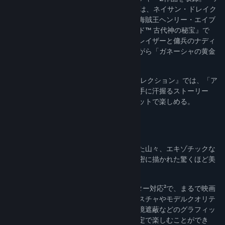
ンチャーテッド™ 海賊王と最後の秘宝』では、ネイサン・ドレイク
タイトル:
アンチャーテッド トレジャーハンターコレクション™
と長年行方不明になっていた兄のサムが、海賊王ヘンリー・エイブ
ジャンル:
アドベンチャー
リーの秘宝を追う。また『アンチャーテッド™ 古代神の秘宝』で
リリース日:
2022年10月19日
は、トレジャーハンターであるクロエ・フレイザーと傭兵のナディ
ーン・ロスが、インドの西ガーツを旅しながら「ガネーシャの黄金
の牙」を探す物語が語られる。
『アンチャーテッド トレジャーハンターコレクション』では、「ア
ンチャーテッド」シリーズの映画のような手に汗握るストーリー
と、かつてないスケールのアクションがセットで楽しめる。
息を呑むほど美麗な光景
うっそうとしたジャングルから雪に覆われた山々、エキゾチックな
島々、雨に濡れる街並みまで、細部まで緻密に描かれた驚くほど美
しい世界を隅々まで探索しよう。
超精細な4K解像度¹とウルトラワイドモニター対応²で、まるで映画
のような物語への高い没入感を実現。テクスチャやモデルクオリテ
ィ、異方性フィルタリング、影、反射、環境遮蔽などのグラフィッ
ク調整機能が強化され、好みに合わせた設定で楽しむことができ