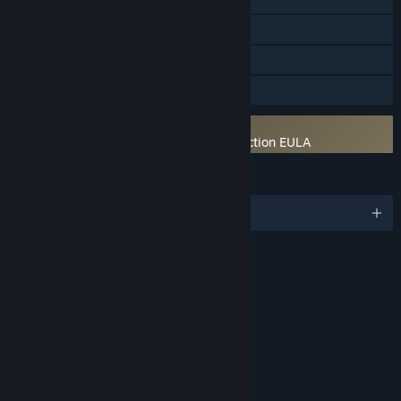
Steamクラウド
テレビでRemote Play
ファミリーシェアリング
サードパーティーEULAへの同意が必要
UNCHARTED™: Legacy of Thieves Collection EULA
言語
日本語、他22言語
評価
Blood
Violence
Language
Use of Alcohol
Use of Tobacco
年齢別レーティング：ESRB