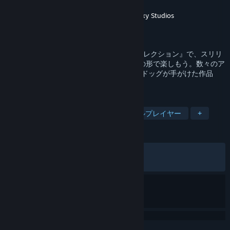
開発元
Naughty Dog LLC
,
Iron Galaxy Studios
パブリッシャー
PlayStation Publishing LLC
リリース日
2022年10月19日
『アンチャーテッド トレジャーハンターコレクション』で、スリリ
ングなアドベンチャーゲーム2作品を最高の形で楽しもう。数々のア
ワードを受賞した開発スタジオ、ノーティドッグが手がけた作品
を、PC向けの強化を施してリマスター。
タグ
アドベンチャー
物語性
シングルプレイヤー
+
レビュー
全期間：
非常に好評
(28,884件中90%)
最近：
非常に好評
(683件中89%)