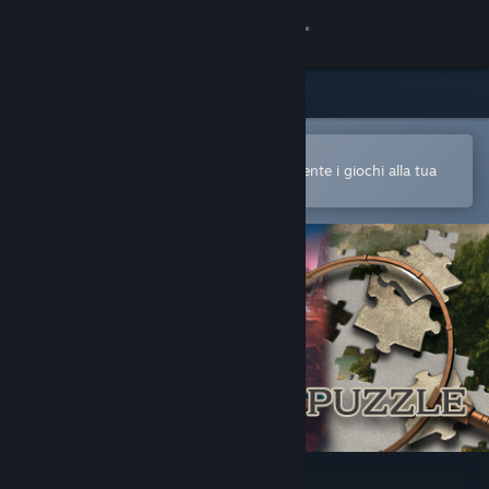
Accedi
Negozio
Comunità
Apri nell'app mobile di Steam
Per acquistare o aggiungere facilmente i giochi alla tua
Lista dei desideri
Informazioni
Assistenza
Cambia la lingua
Ottieni l'app mobile di Steam
Visualizza il sito web per desktop
Masters of Puzzle - Echoes