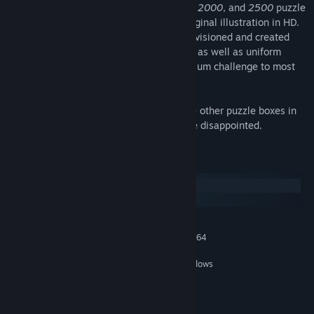
variations of
250
,
500
,
750
,
1000
,
1500
,
2000
, and
2500
puzzle
tiles. The puzzle was created from the original illustration in HD.
All the details are exactly as the artist envisioned and created
them. The combination of distinct objects as well as uniform
landscape and colors should prove a medium challenge to most
puzzle builders.
If you like the art, make sure to check the other puzzle boxes in
the collection
Space Empire
. You won't be disappointed.
Requisiti di sistema
Windows
macOS
MINIMI:
Richiede un processore e un sistema operativo a 64
bit
Windows 7 64-bit, Windows
SISTEMA OPERATIVO *:
8 64-bit or Windows 10 64-bit
2 GHz Dual Core
PROCESSORE:
4 GB di RAM
MEMORIA: