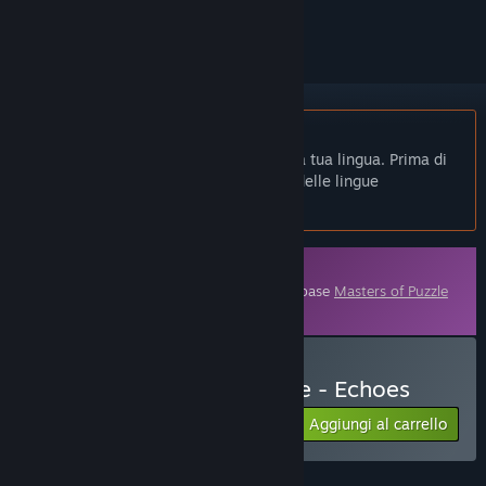
per ignorarlo.
Non disponibile in Italiano
Questo prodotto non è disponibile nella tua lingua. Prima di
effettuare l'acquisto, controlla la lista delle lingue
disponibili.
Contenuti scaricabili
Questo contenuto necessita del gioco di base
Masters of Puzzle
su Steam per funzionare.
Acquista Masters of Puzzle - Echoes
Aggiungi al carrello
$5.99