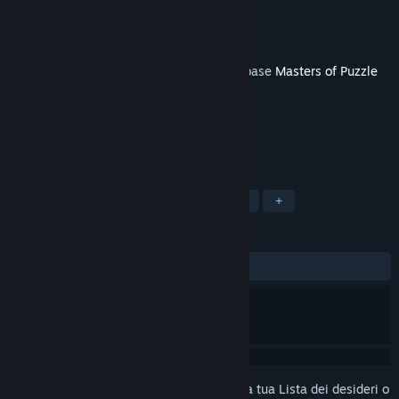
Sviluppatore
Belleal Games
Editore
Belleal Games
Rilasciato
27 mag 2021
Questo contenuto necessita del gioco di base
Masters of Puzzle
su Steam per funzionare.
ETICHETTE
Indie
Passatempo
Simulazione
+
RECENSIONI
Nessuna recensione degli utenti
Accedi
per aggiungere questo articolo alla tua Lista dei desideri o