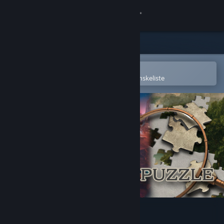
Log på
Butik
Fællesskab
Åbn i Steam-mobilappen
for nemt at købe og tilføje til din ønskeliste
Om
Support
Skift sprog
Hent Steam-mobilappen
Vis desktop-webside
Masters of Puzzle - Echoes