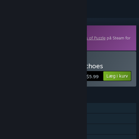
Indhold, der kan downloades
Dette indhold kræver grundspillet
Masters of Puzzle
på Steam for
at kunne spilles.
Køb Masters of Puzzle - Echoes
Læg i kurv
$5.99
FUNKTIONER
Singleplayer
Indhold, der kan downloades
Steam-præstationer