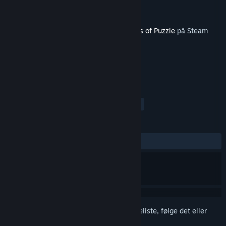
Udvikler
Belleal Games
Udgiver
Belleal Games
Udgivet
27. maj 2021
Dette indhold kræver grundspillet
Masters of Puzzle
på Steam
for at kunne spilles.
TAGS
Indie
Casual
Simulation
+
ANMELDELSER
Ingen
Log på
for at føje dette emne til din ønskeliste, følge det eller
markere det som ignoreret