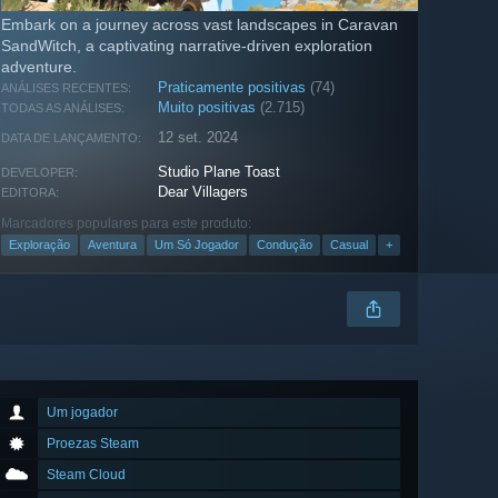
Embark on a journey across vast landscapes in Caravan
SandWitch, a captivating narrative-driven exploration
adventure.
Praticamente positivas
(74)
ANÁLISES RECENTES:
Muito positivas
(2.715)
TODAS AS ANÁLISES:
12 set. 2024
DATA DE LANÇAMENTO:
Studio Plane Toast
DEVELOPER:
Dear Villagers
EDITORA:
Marcadores populares para este produto:
Exploração
Aventura
Um Só Jogador
Condução
Casual
+
Um jogador
Proezas Steam
Steam Cloud