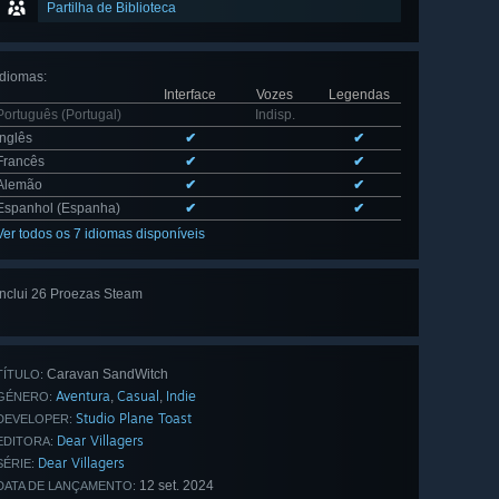
Partilha de Biblioteca
Idiomas
:
Interface
Vozes
Legendas
Português (Portugal)
Indisp.
Inglês
✔
✔
Francês
✔
✔
Alemão
✔
✔
Espanhol (Espanha)
✔
✔
Ver todos os 7 idiomas disponíveis
Inclui 26 Proezas Steam
Ver tudo
(26)
Caravan SandWitch
TÍTULO:
Aventura
Casual
Indie
,
,
GÉNERO:
Studio Plane Toast
DEVELOPER:
Dear Villagers
EDITORA:
Dear Villagers
SÉRIE:
12 set. 2024
DATA DE LANÇAMENTO: