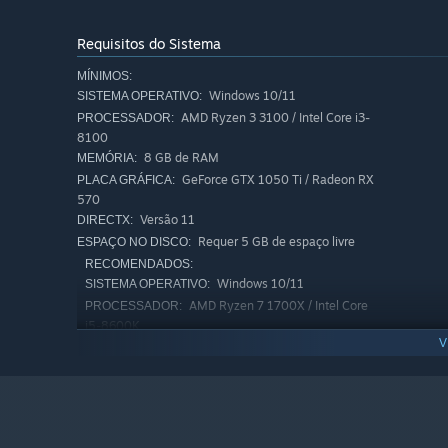
Requisitos do Sistema
MÍNIMOS:
Windows 10/11
SISTEMA OPERATIVO:
AMD Ryzen 3 3100 / Intel Core i3-
PROCESSADOR:
8100
8 GB de RAM
MEMÓRIA:
Equipped with your van and an array of essential tools, y
GeForce GTX 1050 Ti / Radeon RX
van throughout your adventure and explorations to open
PLACA GRÁFICA:
570
terrain to uncovering ancient ruins, every step of your jo
Versão 11
DIRECTX:
sister's disappearance.
Requer 5 GB de espaço livre
ESPAÇO NO DISCO:
A hopeful Post-Apocalypse
RECOMENDADOS:
Windows 10/11
SISTEMA OPERATIVO:
AMD Ryzen 7 1700X / Intel Core
PROCESSADOR:
i5-8600K
V
16 GB de RAM
MEMÓRIA:
GeForce GTX 3050 / Radeon RX
PLACA GRÁFICA:
5600XT
Versão 11
DIRECTX:
Requer 5 GB de espaço livre
ESPAÇO NO DISCO: