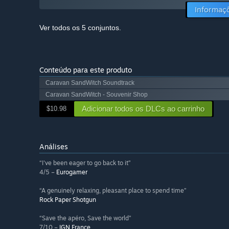
Informaç
Ver todos os 5 conjuntos.
Conteúdo para este produto
Caravan SandWitch Soundtrack
Caravan SandWitch - Souvenir Shop
Adicionar todos os DLCs ao carrinho
$10.98
Análises
“I've been eager to go back to it”
4/5 –
Eurogamer
“A genuinely relaxing, pleasant place to spend time”
Rock Paper Shotgun
“Save the apéro, Save the world”
7/10 –
IGN France