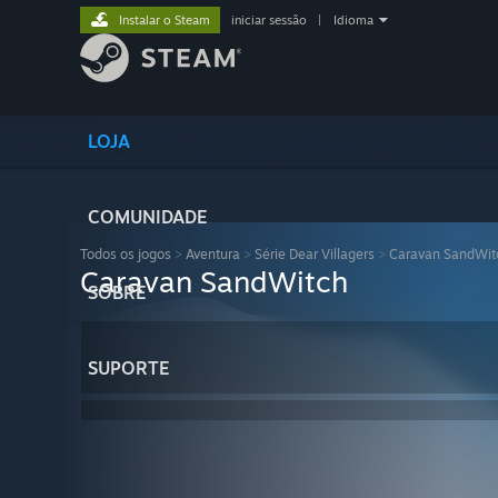
Instalar o Steam
iniciar sessão
|
Idioma
LOJA
COMUNIDADE
Todos os jogos
>
Aventura
>
Série Dear Villagers
>
Caravan SandWit
Caravan SandWitch
SOBRE
SUPORTE