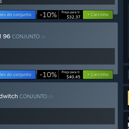
-10%
Preço para ti:
ões do conjunto
+ Carrinho
$32.37
d 96
CONJUNTO
(?)
-10%
Preço para ti:
ões do conjunto
+ Carrinho
$40.45
ndwitch
CONJUNTO
(?)