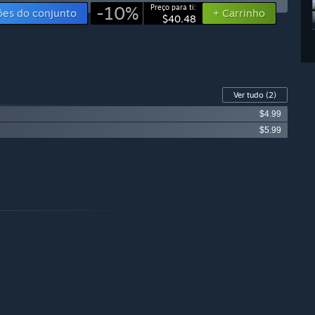
-10%
Preço para ti:
ões do conjunto
+ Carrinho
$40.48
Ver tudo
(2)
$4.99
$5.99