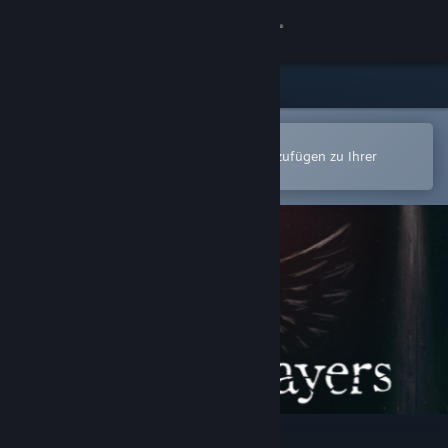
Anmelden
Shop
Community
In der Steam-Mobile-App öffnen
Zum einfachen Kauf oder zum Hinzufügen zu Ihrer
Wunschliste.
Info
Support
Sprache ändern
Steam-Mobile-App herunterladen
Desktopversion anzeigen
Mirror Layers