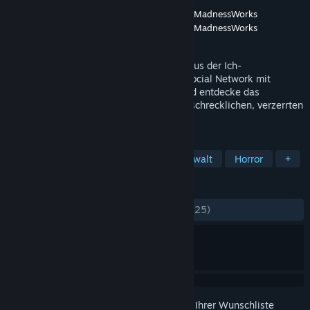
Entwickler
Revolab
,
Ivan Zanotti's MyMadnessWorks
Publisher
Revolab
,
Ivan Zanotti's MyMadnessWorks
Veröffentlichung
29. Okt. 2021
Mirror Layers ist ein Social-Horror-Spiel aus der Ich-
Perspektive.Kooperiere über ein echtes Social Network mit
anderen Spielern, löse knifflige Rätsel und entdecke das
Geheimnis von Apartment 12 und seiner schrecklichen, verzerrten
Spiegelwelt.
TAGS
Indie
Action
Abenteuer
Gewalt
Horror
+
REZENSIONEN
KEIN ZEITLIMIT:
Sehr positiv
(93 % von 125)
Melden Sie sich an
, um dieses Produkt zu Ihrer Wunschliste