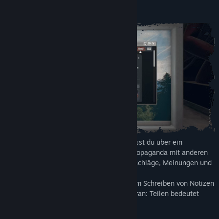
SOCIAL-HORROR-ERLEBNIS
Um in Mirror Layers voranzukommen, musst du über ein
integriertes soziales Netzwerk namens Propaganda mit anderen
Spielern interagieren. Dort kannst du Ratschläge, Meinungen und
vor allem Gegenstände teilen.
Das Spiel bietet außerdem Werkzeuge zum Schreiben von Notizen
und zum Aufnehmen von Fotos – denk daran: Teilen bedeutet
Überleben!