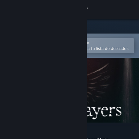
Iniciar sesión
Tienda
Comunidad
Abrir en la aplicación Steam Mobile
Para comprar o agregar fácilmente a tu lista de deseados
Acerca de
Soporte
Cambiar idioma
Obtener la aplicación de Steam Mobile
Ver versión clásica
Mirror Layers