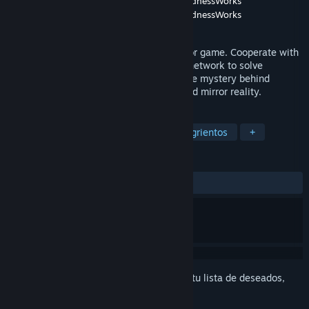
Desarrollador
Revolab
,
Ivan Zanotti's MyMadnessWorks
Editor
Revolab
,
Ivan Zanotti's MyMadnessWorks
Lanzado el
29 OCT 2021
Mirror Layers is a first person social horror game. Cooperate with
other players through an in-game social network to solve
challenging puzzles.Explore to uncover the mystery behind
Apartment 12 and its horrific and distorted mirror reality.
ETIQUETAS
Indie
Acción
Aventura
Sangrientos
+
RESEÑAS
SIEMPRE:
Muy positivas
(93 % de 125)
Inicia sesión
para agregar este artículo a tu lista de deseados,
seguirlo o marcarlo como ignorado.