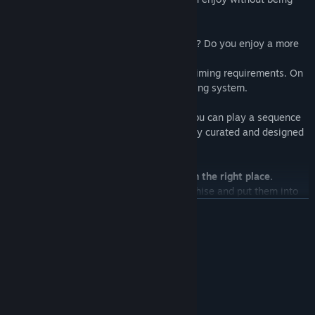
stressed out.
Do you want to know how skillful you are? Do you enjoy a more
competitive experience?
'STANDARD' mode has much more strict timing requirements. On
top of that, your skill is evaluated via Rating system.
'COURSE' mode is also available where you can play a sequence
of songs non-stop. Each course is carefully curated and designed
by the devs.
◆ Looking for some 'EZ2'? Glad you're in the right place.
We have gathered everything in the franchise and put them into
EZ2ON REBOOT : R.
อ่านเพิ่มเติม
Remember the 99's hit 〈Stay〉? The infamous boss song from
the 'EZ2ON REBOOT(2013)' 〈KAMUI 〉? Everything you loved is
ความต้องการระบบ
here with remastered audiovisual. Treat yourself to a 16:9 HD
visual experience and a newly designed audio mix.
ขั้นต่ำ:
You get instant access to the contents without any need for game
ต้องการโปรเซสเซอร์และระบบปฏิบัติการแบบ 64 บิต
progression. Buy it and play it. Simple as that.
Windows 10 (64bit)
ระบบปฏิบัติการ:
Intel® Core i3-530 or better