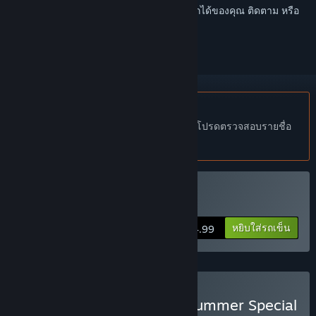
เข้าสู่ระบบ
เพื่อเพิ่มผลิตภัณฑ์นี้ลงในสิ่งที่อยากได้ของคุณ ติดตาม หรือ
ทำเครื่องหมายเป็นถูกละเว้น
ไม่รองรับภาษาไทย
ผลิตภัณฑ์นี้ไม่รองรับภาษาท้องถิ่นของคุณ โปรดตรวจสอบรายชื่อ
ภาษาที่รองรับก่อนทำการสั่งซื้อ
ซื้อ EZ2ON REBOOT : R
หยิบใส่รถเข็น
$44.99
ซื้อ EZ2ON REBOOT : R : Summer Special