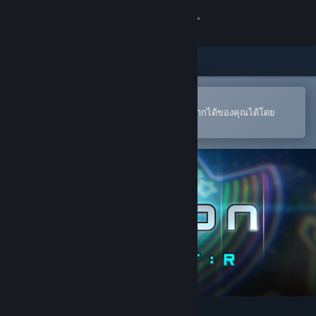
เข้าสู่ระบบ
ร้านค้า
ชุมชน
เปิดในแอป Steam แบบพกพา
หากต้องการสั่งซื้อหรือเพิ่มลงในสิ่งที่อยากได้ของคุณได้โดย
สะดวก
เกี่ยวกับ
ฝ่ายสนับสนุน
เปลี่ยนภาษา
รับแอป Steam แบบพกพา
ชมเว็บไซต์สำหรับเดสก์ท็อป
EZ2ON REBOOT : R