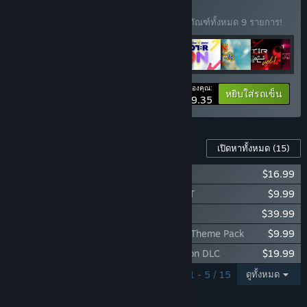
Bundle
ชุดรวม
(?)
ซื้อชุดรวมนี้พร้อมรับส่วนลด 12% สำหรับผลิตภัณฑ์ทั้งหมด 9 รายการ!
ราคาของคุณ:
-12%
ข้อมูลชุดรวม
หยิบใส่รถเข็น
$209.35
เนื้อหาสำหรับเกมนี้
เปิดหาทั้งหมด
(15)
EZ2ON REBOOT : R - TIME TRAVELER
$16.99
EZ2ON REBOOT : R - CODENAME VIOLET
$9.99
EZ2ON REBOOT : R - PRESTIGE PASS
$39.99
EZ2ON REBOOT : R - Quantum Complex Theme Pack
$9.99
EZ2ON REBOOT : R - O2Jam Collaboration DLC
$19.99
กำลังแสดง 1 - 5 / 15
ดูทั้งหมด
คุณสมบัติ