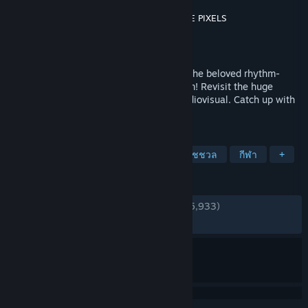
Neonovice Co., Ltd.
,
SQUARE PIXELS
ผู้พัฒนา
Neonovice Co., Ltd.
ผู้จัดจำหน่าย
วางจำหน่ายแล้ว
14 เม.ย. 2022
EZ2ON REBOOT : R – The latest entry in the beloved rhythm-
action franchise is now released on Steam! Revisit the huge
collection of classics with remastered audiovisual. Catch up with
the freshest new songs and experiences.
แท็ก
ตามจังหวะ
แอ็คชัน
เพลง
แคชชวล
กีฬา
+
บทวิจารณ์
ตลอดกาล:
แง่บวกเป็นอย่างมาก
(91% จาก 5,933)
ล่าสุด:
แง่บวกเป็นอย่างมาก
(94% จาก 17)