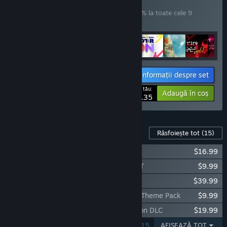
Special Bundle
SET
(?)
Cumpără acest set pentru a economisi 12% la toate cele 9
articole!
Informații despre set
Prețul tău:
-12%
Adaugă în coș
$209.35
Conținut pentru jocul acesta
Răsfoiește tot
(15)
EZ2ON REBOOT : R - TIME TRAVELER
$16.99
EZ2ON REBOOT : R - CODENAME VIOLET
$9.99
EZ2ON REBOOT : R - PRESTIGE PASS
$39.99
EZ2ON REBOOT : R - Quantum Complex Theme Pack
$9.99
EZ2ON REBOOT : R - O2Jam Collaboration DLC
$19.99
SE AFIȘEAZĂ 1 - 5 DIN 15
AFIȘEAZĂ TOT