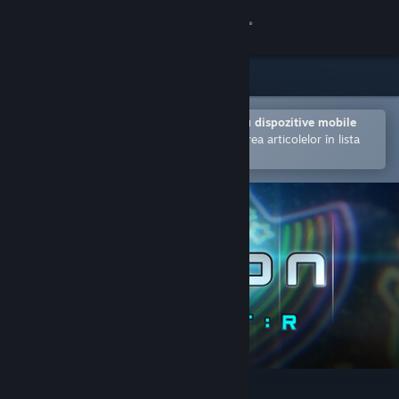
Conectează-te
Magazin
Comunitate
Deschide în aplicația Steam pentru dispozitive mobile
Facilitează achiziționarea și adăugarea articolelor în lista
de dorințe.
Despre
Asistență
Schimbă limba
Obține aplicația Steam pentru dispozitive mobile
Vezi site în versiunea pentru desktop
EZ2ON REBOOT : R