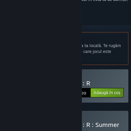
a-l urmări sau a-l marca drept ignorat.
Nu este disponibil în limba: Română
Acest produs nu este disponibil în limba ta locală. Te rugăm
să consulți lista de mai jos cu limbile în care jocul este
disponibil înainte de achiziționare
Cumpără EZ2ON REBOOT : R
Adaugă în coș
$44.99
Cumpără EZ2ON REBOOT : R : Summer