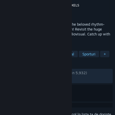
Dezvoltator
Neonovice Co., Ltd.
,
SQUARE PIXELS
Editor
Neonovice Co., Ltd.
Lansare
14 apr. 2022
EZ2ON REBOOT : R – The latest entry in the beloved rhythm-
action franchise is now released on Steam! Revisit the huge
collection of classics with remastered audiovisual. Catch up with
the freshest new songs and experiences.
ETICHETE
Ritm
Acțiune
Muzică
Casual
Sporturi
+
RECENZII
DINTOTDEAUNA:
Foarte pozitive
(91% din 5,932)
RECENT:
Foarte pozitive
(93% din 16)
Conectează-te
pentru a adăuga acest articol în lista ta de dorințe,