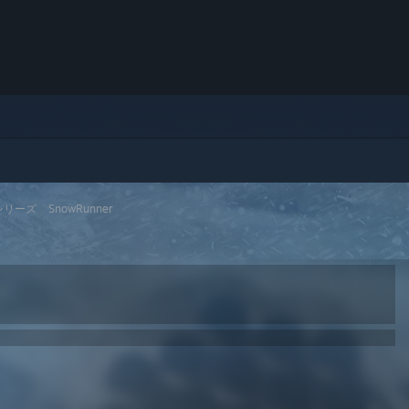
ntシリーズ
>
SnowRunner