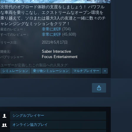
次世代のオフロード体験の支度をしましょう！ パワフル
な車両を乗りこなし、エクストリームなオープン環境を
乗り越えて、ソロまたは最大3人の友達と一緒に数々のチ
ャレンジングなミッションをクリア！
非常に好評
(704)
最近のレビュー：
非常に好評
(45,608)
すべてのレビュー：
2021年5月17日
リリース日:
Saber Interactive
開発元:
Focus Entertainment
パブリッシャー:
ユーザーが定義したこの製品への人気タグ:
シミュレーション
乗り物シミュレーション
マルチプレイヤー
+
シングルプレイヤー
オンライン協力プレイ