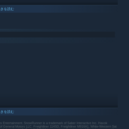
続きを読む
エンジンを搭載。泥や急流、雪、氷湖を越えていきましょう。北アメリカや
走破。トラックの重量、スピード、勢いを正確に反映します。
続きを読む
 Entertainment. SnowRunner is a trademark of Saber Interactive Inc. Havok
f General Motors LLC. Freightliner 114SD, Freightliner M916A1, White-Western Sat