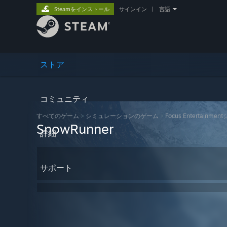
Steamをインストール
サインイン
|
言語
ストア
コミュニティ
すべてのゲーム
>
シミュレーションのゲーム
>
Focus Entertainme
SnowRunner
詳細
サポート