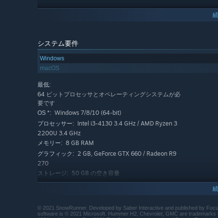
システム要件
Windows
Saber Interactiveのクラス最高の地形物理演算
macOS
ユーラシアの雄大な自然をモチーフとした天然地帯を
最低:
64 ビットプロセッサとオペレーティングシステムが必
要です
Windows 7/8/10 (64-bit)
OS *:
Intel i3-4130 3.4 GHz / AMD Ryzen 3
プロセッサー:
2200U 3.4 GHz
8 GB RAM
メモリー:
2 GB, GeForce GTX 660 / Radeon R9
グラフィック:
270
50 GB の空き容量
ストレージ:
推奨:
64 ビットプロセッサとオペレーティングシステムが必
要です
© 2021 SnowRunner. Developed by Saber Interactive and published by Focus
Windows 7/8/10 (64-bit)
OS *:
software is © 2021 Microsoft. Hummer H2, Chevrolet, GMC are trademarks o