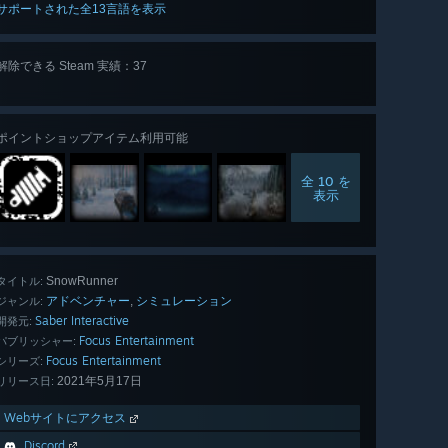
サポートされた全13言語を表示
解除できる Steam 実績：37
全 37 個
表示
ポイントショップアイテム利用可能
全 10 を
表示
SnowRunner
タイトル:
アドベンチャー
シミュレーション
,
ジャンル:
Saber Interactive
開発元:
Focus Entertainment
パブリッシャー:
Focus Entertainment
シリーズ:
2021年5月17日
リリース日:
Webサイトにアクセス
Discord