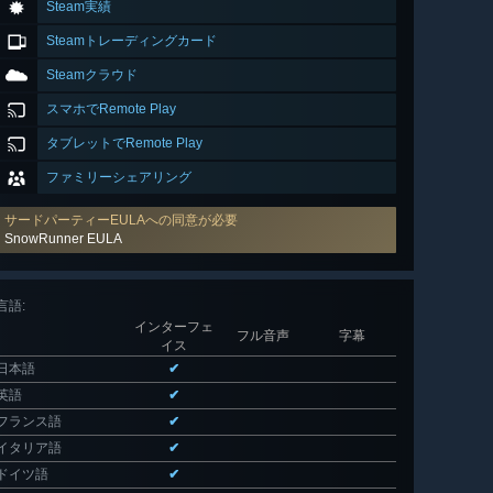
Steam実績
Steamトレーディングカード
Steamクラウド
スマホでRemote Play
タブレットでRemote Play
ファミリーシェアリング
サードパーティーEULAへの同意が必要
SnowRunner EULA
言語
:
インターフェ
フル音声
字幕
イス
日本語
✔
英語
✔
フランス語
✔
イタリア語
✔
ドイツ語
✔