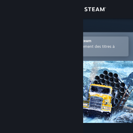
Se connecter
Magasin
Communauté
Ouvrir dans l'application mobile Steam
Permet d'acheter ou d'ajouter facilement des titres à
votre liste de souhaits.
À propos
Support
Changer la langue
Télécharger l'application mobile Steam
Voir version ordi. du site
SnowRunner