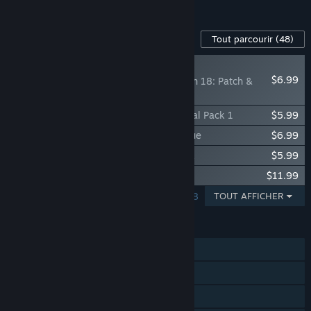
Voir les 4 bundles
Contenu disponible pour ce jeu
Tout parcourir
(48)
NOUVEAUTÉ
$6.99
SnowRunner - Season 18: Patch &
Power
SnowRunner - Mercedes-Benz Trucks Dual Pack 1
$5.99
SnowRunner - Season 17: Repair & Rescue
$6.99
SnowRunner - Dragon Wagons Dual Pack
$5.99
SnowRunner - Season 16: High Voltage
$11.99
AFFICHAGE DE 1 - 5 SUR 48
TOUT AFFICHER
FONCTIONNALITÉS
Solo
Coopération en ligne
Succès Steam