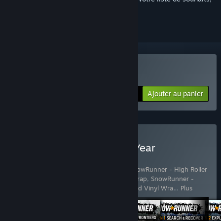
le suivre ou l'ignorer
Acheter SnowRunner
Ajouter au panier
$29.99
Acheter SnowRunner - 1-Year
Anniversary Edition
Comprend 10 article(s) :
SnowRunner
,
SnowRunner - High Roller
Pack
,
SnowRunner - Loaded Dice Vinyl Wrap
,
SnowRunner -
Sabertooth Livery
,
SnowRunner - Scorched Vinyl Wra
…
Plus