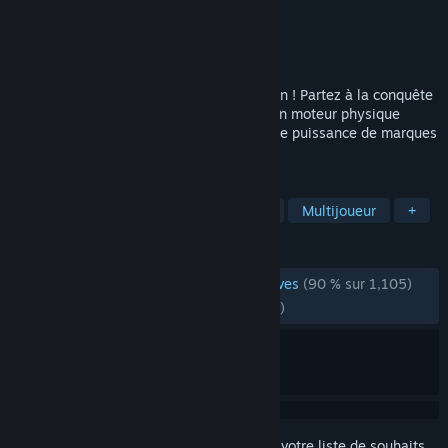
Développement
Saber Interactive
Édition
Focus Entertainment
Sorti le
17 mai 2021
L'expérience Off-Road nouvelle génération ! Partez à la conquête
d'environnements extrêmes simulés par un moteur physique
ultra-réaliste, au volant de 40 monstres de puissance de marques
iconiques.
TAGS
Simulation
Simulation automobile
Multijoueur
+
ÉVALUATIONS
ÉVALUATIONS EN FRANÇAIS
très positives
(90 % sur 1,105)
RÉCENTES :
très positives
(88 % sur 704)
Connectez-vous
pour ajouter cet article à votre liste de souhaits,