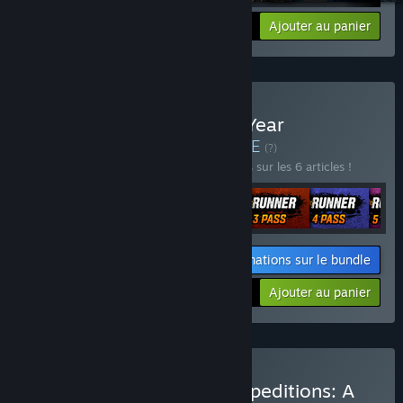
Plus d'informations
Ajouter au panier
$39.99
Acheter SnowRunner - 5-Year
Anniversary Edition
BUNDLE
(?)
Achetez ce bundle pour économiser 20 % sur les 6 articles !
Informations sur le bundle
Votre prix :
-20%
Ajouter au panier
$123.94
Acheter SnowRunner + Expeditions: A