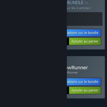
MudRunner Game Bundle
BUNDLE
(?)
Achetez ce bundle pour économiser 5 % sur les 2 articles !
Informations sur le bundle
Votre prix :
-5%
Ajouter au panier
$66.48
Acheter MudRunner + SnowRunner
Comprend 2 article(s) :
MudRunner
,
SnowRunner
Informations sur le bundle
-5%
$47.48
Ajouter au panier