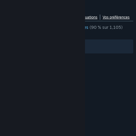
Évaluations pour SnowRunner
Voir la répartition par langue
À propos des évaluations
Vos préférences
ÉVALUATIONS EN FRANÇAIS
très positives
(90 % sur 1,105)
RÉCENTES :
très positives
(88 % sur 704)
Filtres
Vos langues