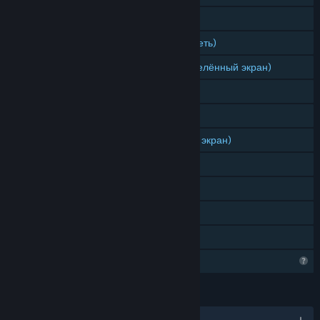
Игрок против игрока (по сети)
Игрок против игрока (локальная сеть)
Игрок против игрока (общий/разделённый экран)
Кооператив (по сети)
Кооператив (локальная сеть)
Кооператив (общий/разделённый экран)
Общий/разделённый экран
Steam Cloud
Remote Play Together
Семейный доступ
Функции профиля ограничены
ЯЗЫКИ