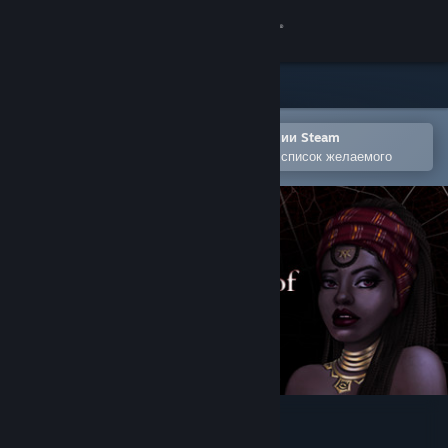
Войти
Магазин
Сообщество
Открыть в мобильном приложении Steam
Позволяет легко добавлять игры в список желаемого
Информация
Поддержка
Изменить язык
Скачать мобильное приложение Steam
Полная версия
Domains of Dusk