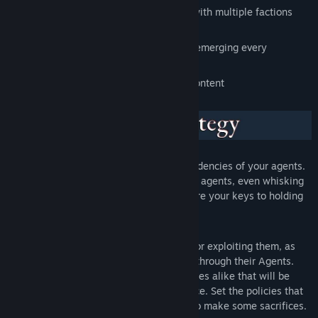
High replayability strategy gameplay with multiple factions
and maps
RPG decision-making and new stories emerging every
playthrough
Multiplayer and upcoming expansive content
Balance the wants, needs and dark tendencies of your agents.
Gain the loyalty of even more powerful agents, even whisking
them away from other factions. They are your keys to holding
the city.
Control Districts of the city, improving or exploiting them, as
other rival factions also vie for control through their Agents.
Manage mundane and mystical resources alike that will be
needed for your ascension to dominance. Set the policies that
best serve your goals, if you’re ready to make some sacrifices.