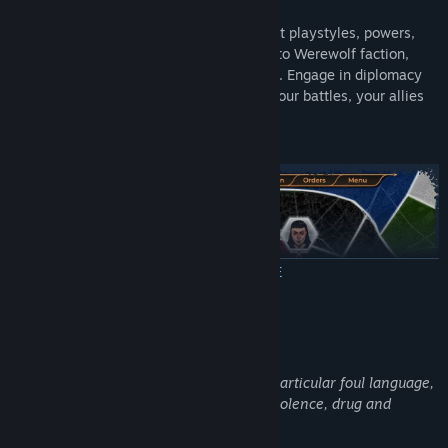
Play factions that each feature different playstyles, powers,
policies and tendencies, from Vampire to Werewolf faction,
from Mages to Hunters and many more. Engage in diplomacy
with the other factions, trying to pick your battles, your allies
and your enemies.
ЧИТАТЬ ДАЛЬШЕ
Описание контента для взрослых
Разработчики описывают контент так:
This game contains mature content, in particular foul language,
written descriptions of sexual acts and violence, drug and
alcohol abuse and even self-harm.