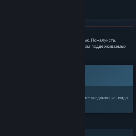
Не поддерживается русский язык
Этот продукт не поддерживает ваш язык. Пожалуйста,
перед покупкой ознакомьтесь со списком поддерживаемых
языков.
Эта игра ещё не доступна в Steam
Скоро выйдет
Заинтересовала игра?
Добавьте её в список желаемого и получите уведомление, когда
она выйдет
ФУНКЦИИ
Для одного игрока