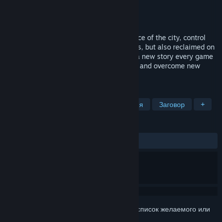
Разработчик
Critique Gaming
Издатель
Critique Gaming
Дата выпуска
Скоро выйдет
Supernatural factions clash over dominance of the city, control
exerted from boardrooms and ritual circles, but also reclaimed on
the streets and in the underground. Play a new story every game
as you lead new factions, new characters and overcome new
supernatural challenges. Take the city!
ПО МЕТКАМ
Ролевая игра
Глобальная стратегия
Заговор
+
ОБЗОРЫ
Нет обзоров
Войдите
, чтобы добавить этот продукт в список желаемого или
скрыть его