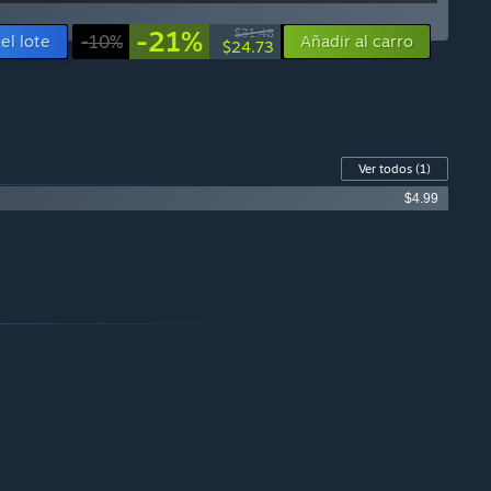
-21%
$31.48
el lote
-10%
Añadir al carro
$24.73
Ver todos
(1)
$4.99