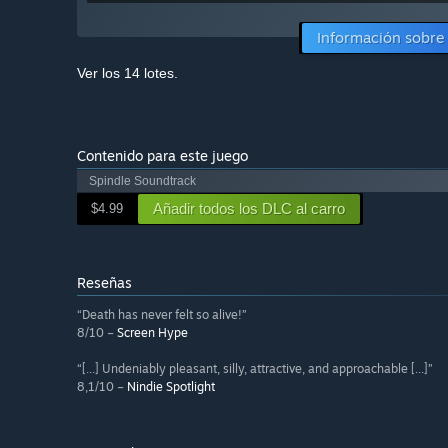
Información sobre 
Ver los 14 lotes.
Contenido para este juego
Spindle Soundtrack
Añadir todos los DLC al carro
$4.99
Reseñas
“Death has never felt so alive!”
8/10 –
Screen Hype
“[...] Undeniably pleasant, silly, attractive, and approachable [...]”
8,1/10 –
Nindie Spotlight