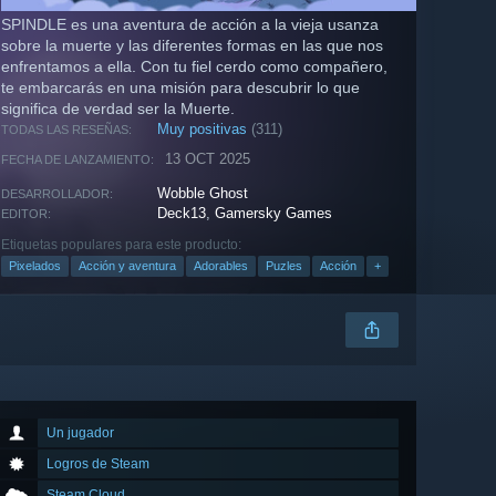
SPINDLE es una aventura de acción a la vieja usanza
sobre la muerte y las diferentes formas en las que nos
enfrentamos a ella. Con tu fiel cerdo como compañero,
te embarcarás en una misión para descubrir lo que
significa de verdad ser la Muerte.
Muy positivas
(311)
TODAS LAS RESEÑAS:
13 OCT 2025
FECHA DE LANZAMIENTO:
Wobble Ghost
DESARROLLADOR:
Deck13
,
Gamersky Games
EDITOR:
Etiquetas populares para este producto:
Pixelados
Acción y aventura
Adorables
Puzles
Acción
+
Un jugador
Logros de Steam
Steam Cloud