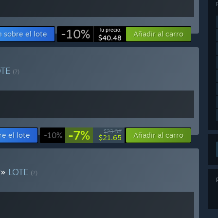
-10%
Tu precio:
 sobre el lote
Añadir al carro
$40.48
OTE
(?)
-7%
$23.38
e el lote
-10%
Añadir al carro
$21.65
r»
LOTE
(?)