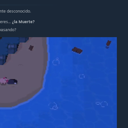
ente desconocido.
eres...
¿la Muerte?
 pasando?