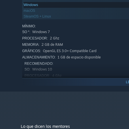
Windows
macOS
SteamOS + Linux
MÍNIMO:
MAZMORRAS
Windows 7
SO *:
2 Ghz
PROCESADOR:
Para encontrar respuestas, tendréis que adentraros en p
2 GB de RAM
pueden resolver a golpe de guadaña! Solo aquellos que p
MEMORIA:
mazmorra y encontrar el origen del mal.
OpenGL ES 3.0+ Compatible Card
GRÁFICOS:
1 GB de espacio disponible
ALMACENAMIENTO:
RECOMENDADO:
Windows 10
SO:
4 Ghz
PROCESADOR:
4 GB de RAM
MEMORIA:
L
OpenGL ES 3.0+ Compatible Card
GRÁFICOS:
1 GB de espacio disponible
ALMACENAMIENTO:
A partir del 1 de enero de 2024, el cliente de Steam solo será c
*
Lo que dicen los mentores