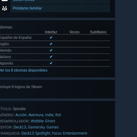
Préstamo familiar
Idiomas
:
Interfaz
Voces
Subtítulos
Español de España
✔
Inglés
✔
Alemán
✔
Italiano
✔
Japonés
✔
Ver los 8 idiomas disponibles
Incluye 8 logros de Steam
Ver
los 8
Spindle
TÍTULO:
Acción
Aventura
Indie
Rol
,
,
,
GÉNERO:
Wobble Ghost
DESARROLLADOR:
Deck13
Gamersky Games
,
EDITOR:
Deck13 Spotlight
Focus Entertainment
,
FRANQUICIA: