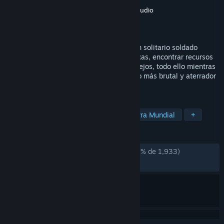
Desarrollador
Jordan Mochi
,
Catchweight Studio
Editor
Team17
Lanzado el
23 JUL 2024
Transcurre la Primera Guerra Mundial y un solitario soldado
francés debe recorrer trincheras laberínticas, encontrar recursos
limitados y resolver rompecabezas complejos, todo ello mientras
lucha por sobrevivir en medio del conflicto más brutal y aterrador
de la historia de la humanidad.
ETIQUETAS
Supervivencia / Terror
Primera Guerra Mundial
+
RESEÑAS
DESDE EL PRINCIPIO:
Muy positivas
(90 % de 1,933)
RECIENTES:
Muy positivas
(87 % de 40)