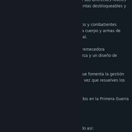
de dificultad, finales alternativos, vestimentas desbloqueables y
armas adicionales.
Enfréntate a una gran variedad de soldados y combatientes
enemigos usando diversas armas cuerpo a cuerpo y armas de
fuego propias de la Primera Guerra Mundial.
Sobrevive en una atmósfera intensa y estremecedora
intensificada por una estética pixel art única y un diseño de
sonido sobrecogedor.
Explora el elaborado sistema de niveles que fomenta la gestión
de objetos y la planificación de rutas, a la vez que resuelves los
complejos rompecabezas del entorno.
Juega en diferentes escenarios ambientados en la Primera Guerra
Mundial que se entrelazan y solapan.
Descripción del contenido para adultos
Los desarrolladores describen su contenido así: