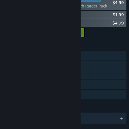
$4.99
CONSCRIPT – Trench Raider Pack
CONSCRIPT – Golden Gun Pack
$1.99
CONSCRIPT – Original Soundtrack
$4.99
Añadir todos los DLC al carro
$11.97
CARACTERÍSTICAS
Un jugador
Logros de Steam
Cromos de Steam
Steam Cloud
Préstamo familiar
IDIOMAS
Español de España y 11 más