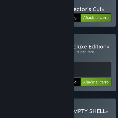
Comprar «CONSCRIPT: Director's Cut»
Añadir al carro
$19.99
Comprar «CONSCRIPT - Deluxe Edition»
Incluye 2 artículo(s):
CONSCRIPT – Trench Raider Pack
,
CONSCRIPT: Director’s Cut
Ver información
Añadir al carro
$23.99
Comprar «CONSCRIPT x EMPTY SHELL»
LOTE
(?)