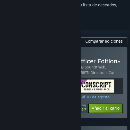
Inicia sesión
para añadir este artículo a tu lista de deseados,
seguirlo o marcarlo como ignorado.
Comparar ediciones
Comprar «CONSCRIPT - Officer Edition»
Incluye 3 artículo(s):
CONSCRIPT – Original Soundtrack
,
CONSCRIPT – Trench Raider Pack
,
CONSCRIPT: Director’s Cut
¡PROMOCIÓN ESPECIAL! La oferta finaliza el 10 de agosto
$26.99
-66%
Ver información
Añadir al carro
$9.17