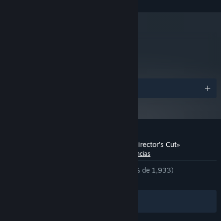
X3 720
8 GB de RAM
MEMORIA:
NVIDIA GeForce GTX 750, 2GB or AMD
GRÁFICOS:
Radeon R7 260X, 2GB or Intel Arc A310, 4GB
metacritic
Versión 9.0
DIRECTX:
79
1 GB de espacio disponible
ALMACENAMIENTO:
Leer las reseñas
1080p @ 60 FPS
NOTAS ADICIONALES:
Premios
Reseñas de usuarios para «CONSCRIPT: Director’s Cut»
Acerca de las reseñas de usuarios
Tus preferencias
DESDE EL PRINCIPIO:
Muy positivas
(90 % de 1,933)
RECIENTES:
Muy positivas
(87 % de 40)
Filtros
Tus idiomas