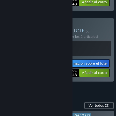
-10%
Añadir al carro
$40.48
Comprar «The Great War»
LOTE
(?)
¡Compra este lote para ahorrar un 10 % en los 2 artículos!
Información sobre el lote
Tu precio:
-10%
Añadir al carro
$40.48
Ver los 4 lotes.
Contenido para este juego
Ver todos
(3)
FAVORITO DE LOS JUGADORES