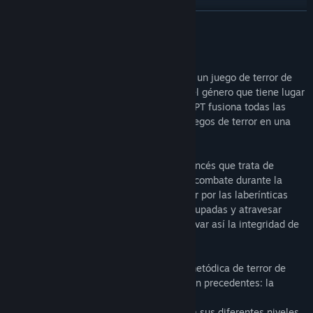
LEER MÁS
Acerca de este juego
CONSCRIPT, disponible próximamente, es un juego de terror de
supervivencia inspirado en los clásicos del género que tiene lugar
en 1916, en plena Gran Guerra. CONSCRIPT fusiona todas las
mecánicas desafiantes de los antiguos juegos de terror en una
experiencia cohesiva, tensa y única.
En CONSCRIPT, encarnas a un soldado francés que trata de
encontrar a su hermano desaparecido en combate durante la
Batalla de Verdún. ¿Serás capaz de buscar por las laberínticas
trincheras, infiltrarte en fortificaciones ocupadas y atravesar
tierras de nadie para encontrarlo y preservar así la integridad de
los tuyos?
Vive una experiencia de juego clásica y metódica de terror de
supervivencia en un escenario histórico sin precedentes: la
Batalla de Verdún.
Disfruta de la gran rejugabilidad gracias a sus diferentes niveles