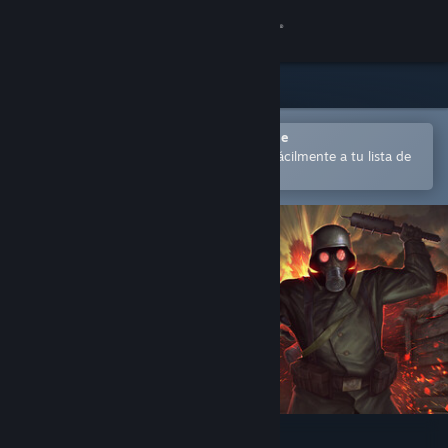
Iniciar sesión
Tienda
Comunidad
Abrir en la aplicación Steam Mobile
para comprar o añadir contenido fácilmente a tu lista de
deseados
Acerca de
Soporte
Cambiar idioma
Descargar Steam Mobile
Ver versión clásica
CONSCRIPT: Director’s Cut