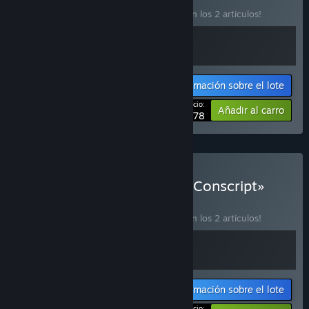
¡Compra este lote para ahorrar un 10 % en los 2 artículos!
Información sobre el lote
Tu precio:
-10%
Añadir al carro
$28.78
Comprar «Blasphemous x Conscript»
LOTE
(?)
¡Compra este lote para ahorrar un 10 % en los 2 artículos!
Información sobre el lote
Tu precio: