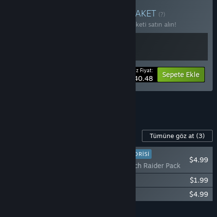
The Great War Satın Alın
PAKET
(?)
2 öğede %10 indirim kazanmak için bu paketi satın alın!
Ödeyeceğiniz Fiyat:
-10%
Paket bilgisi
Sepete Ekle
$40.48
4 paketin tümünü görüntüle.
Bu Oyun İçin İçerik
Tümüne göz at
(3)
OYUNCULARIN FAVORISI
$4.99
CONSCRIPT – Trench Raider Pack
CONSCRIPT – Golden Gun Pack
$1.99
CONSCRIPT – Original Soundtrack
$4.99
Tümünü Sepete Ekle
$11.97