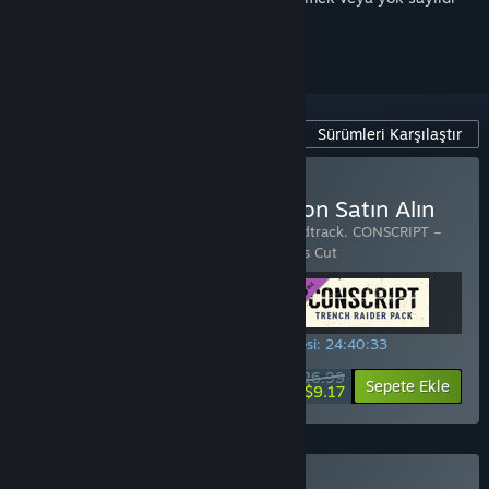
olarak işaretlemek için
giriş yapın
Sürümleri Karşılaştır
CONSCRIPT - Officer Edition Satın Alın
3 ürün içerir:
CONSCRIPT – Original Soundtrack
,
CONSCRIPT –
Trench Raider Pack
,
CONSCRIPT: Director’s Cut
ÖZEL PROMOSYON! Teklifin geçerlilik süresi:
24:40:33
$26.99
-66%
Bilgileri görüntüle
Sepete Ekle
$9.17