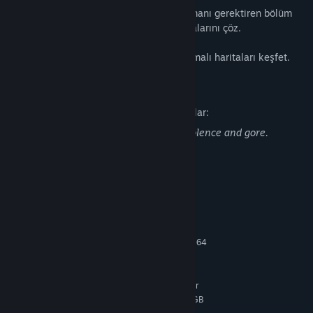
Eşyalarını yönetmeni ve rotanı iyi planlamanı gerektiren bölüm
tasarımında kafa karıştırıcı çevre bulmacalarını çöz.
Birbiriyle örtüşen Birinci Dünya Savaşı temalı haritaları keşfet.
Yetişkin İçerik Açıklaması
Geliştiriciler içeriği şu şekilde tarif ediyorlar:
This game contains scenes of explicit violence and gore.
Sistem Gereksinimleri
MINIMUM:
64-bit işlemci ve işletim sistemi gerektirir
Windows 10
İŞLETIM SISTEMI:
Intel Core2 Duo E4400 or AMD Athlon 64
İŞLEMCI:
X2 Dual Core 6400+
4 GB RAM
BELLEK:
NVIDIA GeForce GT 1030, 2GB or
EKRAN KARTI:
AMD Radeon HD 5970, 2GB or Intel Arc A310, 4GB