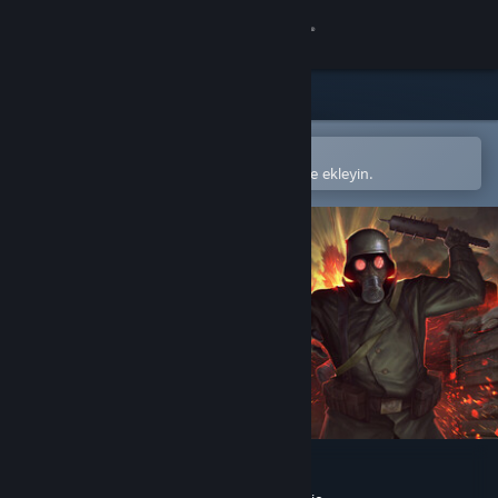
Giriş yap
Mağaza
Topluluk
Steam mobil uygulamasında aç
Kolayca satın alın veya istek listenize ekleyin.
Hakkında
Destek
Dili değiştir
Steam mobil uygulamasını yükle
Masaüstü internet sitesini görüntüle
CONSCRIPT: Director’s Cut