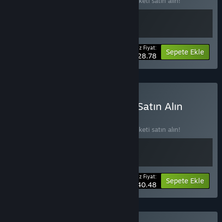
2 öğede %10 indirim kazanmak için bu paketi satın alın!
Ödeyeceğiniz Fiyat:
-10%
Paket bilgisi
Sepete Ekle
$28.78
Blasphemous x Conscript Satın Alın
PAKET
(?)
2 öğede %10 indirim kazanmak için bu paketi satın alın!
Ödeyeceğiniz Fiyat:
-10%
Paket bilgisi
Sepete Ekle
$40.48