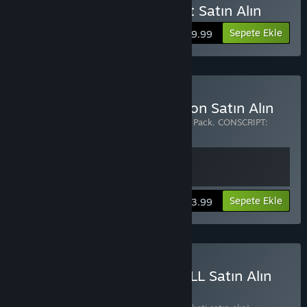
CONSCRIPT: Director's Cut Satın Alın
Sepete Ekle
$19.99
CONSCRIPT - Deluxe Edition Satın Alın
2 ürün içerir:
CONSCRIPT – Trench Raider Pack
,
CONSCRIPT:
Director’s Cut
Bilgileri görüntüle
Sepete Ekle
$23.99
CONSCRIPT x EMPTY SHELL Satın Alın
PAKET
(?)