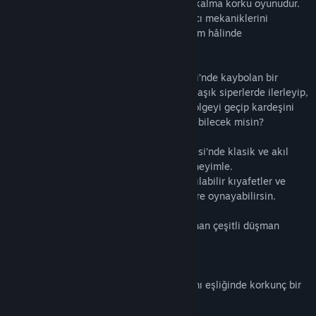
sırasında 1916 yılında geçen bir hayatta kalma korku oyunudur.
CONCRIPT, eski korku oyunlarının zorlayıcı mekaniklerini
bütünleyici, gerici ve benzersiz bir deneyim hâlinde
harmanlamaktadır.
CONSCRIPT’te kardeşi Verdun Muharebesi’nde kaybolan bir
Fransız askeri olarak oynayacaksın. Karmaşık siperlerde ilerleyip,
düşmanlarla dolu kaleleri aşıp, tarafsız bölgeyi geçip kardeşini
bulabilecek ve onu sağ salim eve döndürebilecek misin?
Eşsiz bir tarihi ortamda, Verdun Muharebesi’nde klasik ve akıl
gerektiren korku oyunu mekaniklerini deneyimle.
Farklı zorluk ayarları, birden fazla son, açılabilir kıyafetler ve
bonus silahlar sayesinde oyunu birçok kere oynayabilirsin.
Farklı Birinci Dünya Savaşı silahları kullanan çeşitli düşman
askerleriyle yüzleş.
Piksel sanatı estetiği ve gerici ses tasarımı eşliğinde korkunç bir
atmosferin içinde hayatta kalmaya çalış.