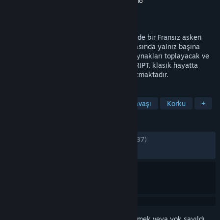
Geliştirici
Jordan Mochi
,
Catchweight Studio
Yayıncı
Team17
Yayınlandı:
23 Tem 2024
Birinci Dünya Savaşı’nda geçen bu hikâyede bir Fransız askeri
olarak tarihin en kanlı ve korkunç çatışmasında yalnız başına
karmaşık siperlerde ilerleyecek, sınırlı kaynakları toplayacak ve
zorlayıcı bulmacaları çözeceksin. CONSCRIPT, klasik hayatta
kalma korku oyunlarına yeni bir boyut katmaktadır.
ETIKETLER
Hayatta Kalma - Korku
1. Dünya Savaşı
Korku
+
İNCELEMELER
TÜM ZAMANLAR:
Çok Olumlu
(%90/1,937)
EN SON:
Çok Olumlu
(%87/39)
Bu öğeyi istek listenize eklemek, takip etmek veya yok sayıldı