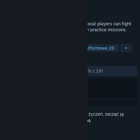
Producent
Never Don't Play
Wydawca
Never Don't Play
Wydano
5 stycznia 2023
A side-scrolling multiplayer shooter. 1-4 local players can fight
4v4 battles online and offline, or speedrun practice missions.
TAGI
Wczesny dostęp
Strzelanka
Platformowe 2D
+
RECENZJE
W OGÓLE:
W większości pozytywne
(78% z 19)
Zaloguj się
, aby dodać tę pozycję do listy życzeń, zacząć ją
obserwować lub oznaczyć jako ignorowaną