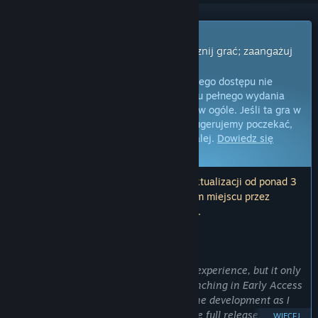
Gra z wczesnym dostępem
Uzyskaj natychmiastowy dostęp i zacznij grać; zaangażuj
się w powstawanie gry.
Uwaga:
gry oferowane w formie wczesnego dostępu nie
zostały jeszcze ukończone i do momentu pełnego wydania
mogą ulec zmianom lub nie zmienić się w ogóle. Jeśli ta gra w
jej obecnym stanie nie interesuje cię, sugerujemy poczekać,
by zobaczyć, czy prace nad nią pójdą dalej.
Dowiedz się
więcej.
Uwaga: producenci nie wydali żadnej aktualizacji od ponad 3
lat. Informacje i terminarz opisane w tym miejscu przez
producentów mogą nie być już aktualne.
OD TWÓRCÓW:
Dlaczego wczesny dostęp?
„Hero Team is ready to play and a fun experience, but it only
has a little bit of content so far. I'm launching in Early Access
so that your feedback can help guide the development as I
add more content in preparation for the full release.”
WIĘCEJ