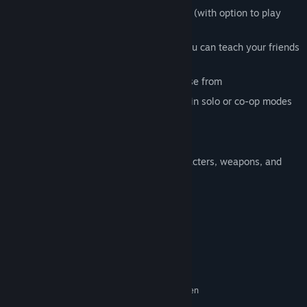
couch multiplayer for
1-4 local players
(with option to play
online together)
intuitive controls and gameplay that you can teach your friends
in seconds
a selection of robot characters to choose from
practice maps that are
speedrunnable
in solo or co-op modes
What's coming after release?
Regular drops of new maps, modes, characters, weapons, and
abilities to keep things minty fresh.
Wymagania systemowe
KONFIGURACJA MINIMALNA:
Wymaga 64-bitowego procesora i systemu
operacyjnego
Windows 10
SYSTEM OPERACYJNY:
Intel Core i3 or higher, or AMD Ryzen
PROCESOR:
8 GB RAM
PAMIĘĆ: