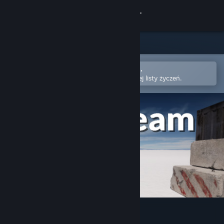
Zaloguj się
Sklep
Społeczność
Otwórz w aplikacji mobilnej Steam,
aby łatwo kupić lub dodać do swojej listy życzeń.
Informacje
Wsparcie
Zmień język
Pobierz aplikację mobilną Steam
Wersja przeglądarkowa
Hero Team