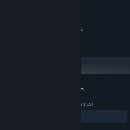
Dedicated DirectX 12-
KARTA GRAFICZNA:
compatible GPU
Wersja 12
DIRECTX:
Szerokopasmowe połączenie internetowe
SIEĆ:
2 GB dostępnej przestrzeni
MIEJSCE NA DYSKU:
KONFIGURACJA ZALECANA:
Wymaga 64-bitowego procesora i systemu
operacyjnego
Recenzje klientów dla produktu Hero Team
O recenzjach użytkowników
Twoje preferencje
W OGÓLE:
W większości pozytywne
(78% z 19)
Filtry
Twoje języki