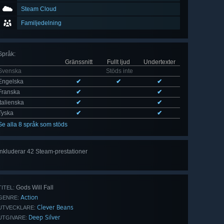
Steam Cloud
Familjedelning
Språk
:
Gränssnitt
Fullt ljud
Undertexter
Svenska
Stöds inte
Engelska
✔
✔
✔
Franska
✔
✔
Italienska
✔
✔
Tyska
✔
✔
Se alla 8 språk som stöds
Inkluderar 42 Steam-prestationer
Visa
alla 42
Gods Will Fall
TITEL:
Action
GENRE:
Clever Beans
UTVECKLARE:
Deep Silver
UTGIVARE: