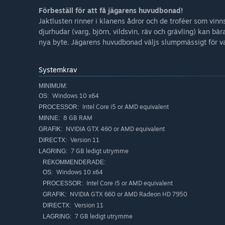
WARRIORS’ GARB
Förbeställ för att få jägarens huvudbonad!
Suit up your clan in the finest battle-ready attire & head
Jaktlusten rinner i klanens ådror och de troféer som vinn
djurhudar (varg, björn, vildsvin, räv och grävling) kan bär
nya byte. Jägarens huvudbonad väljs slumpmässigt för v
Systemkrav
MINIMUM:
Windows 10 x64
OS:
Intel Core i5 or AMD equivalent
PROCESSOR:
8 GB RAM
MINNE:
NVIDIA GTX 460 or AMD equivalent
GRAFIK:
Version 11
DIRECTX:
7 GB ledigt utrymme
LAGRING:
REKOMMENDERADE:
Windows 10 x64
OS:
Intel Core i5 or AMD equivalent
PROCESSOR:
NVIDIA GTX 660 or AMD Radeon HD 7950
GRAFIK:
Version 11
DIRECTX:
7 GB ledigt utrymme
LAGRING: