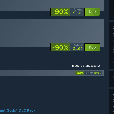
-90%
$14.99
Köp
$1.49
-90%
$19.99
Köp
$1.99
Bläddra bland alla
(1)
-88%
$7.99
$0.95
rmant Gods" DLC Pack