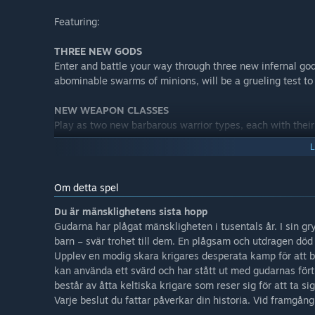
Featuring:
THREE NEW GODS
Enter and battle your way through three new infernal god
abominable swarms of minions, will be a grueling test to
NEW WEAPON CLASSES
Play as two new barbarous warrior types, each with thei
NEW ITEMS
A windfall of new gear and provisions to aid your clan in 
Om detta spel
NEW SKILLS
Du är mänsklighetens sista hopp
New methods of melee to further expand your warriors’ 
Gudarna har plågat mänskligheten i tusentals år. I sin gr
battle that lies ahead.
barn – svär trohet till dem. En plågsam och utdragen död 
Upplev en modig skara krigares desperata kamp för att 
OVERWORLD EXTRAS
kan använda ett svärd och har stått ut med gudarnas förtr
As you traverse the tranquil overworld, keep your eyes 
består av åtta keltiska krigare som reser sig för att ta s
serene landscape.
Varje beslut du fattar påverkar din historia. Vid framgång