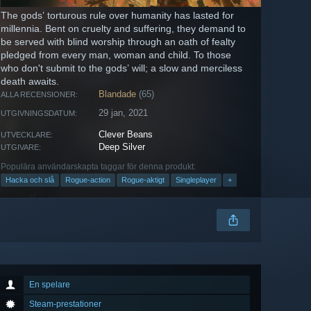
The gods’ torturous rule over humanity has lasted for
millennia. Bent on cruelty and suffering, they demand to
be served with blind worship through an oath of fealty
pledged from every man, woman and child. To those
who don't submit to the gods’ will; a slow and merciless
death awaits.
Blandade
(65)
ALLA RECENSIONER:
29 jan, 2021
UTGIVNINGSDATUM:
Clever Beans
UTVECKLARE:
Deep Silver
UTGIVARE:
Populära användarskapta taggar för denna produkt:
Hacka och slå
Rogue-action
Rogue-aktigt
Singleplayer
+
En spelare
Steam-prestationer