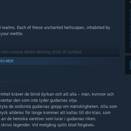
 realms. Each of these uncharted hellscapes, inhabited by
 your mettle.
r own unique death-dealing style of combat.
LÄS MER
battle and turn the tides of war.
combat system and ensure the apt champion is chosen for the
ymhet kräver de blind dyrkan och att alla – män, kvinnor och
väntar den som inte lyder gudarnas vilja.
bryta de ondsinta gudarnas grepp om mänskligheten. Alla som
yck alldeles för länge kommer att kallas till din klan, som
peeled and unearth the hidden secrets now spread across this
ig an de hemska varelser som lurar i gudarnas riken.
 skrivs legender. Vid motgång spills blod förgäves.