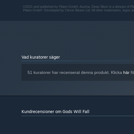
©2021 and published by Plaion GmbH, Austria. Deep Silver is a division of Pl
Plaion GmbH. Developed by Clever Beans Ltd. All other trademarks, logos and 
Vad kuratorer säger
51 kuratorer har recenserat denna produkt. Klicka
här
fö
Kundrecensioner om Gods Will Fall