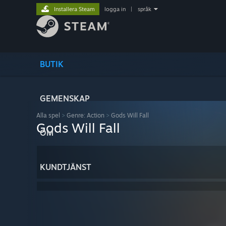
Installera Steam
logga in
|
språk
BUTIK
GEMENSKAP
Alla spel
>
Genre: Action
>
Gods Will Fall
Gods Will Fall
OM
KUNDTJÄNST