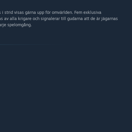
gear for extra swagger as they enter the fray.
s i strid visas gärna upp för omvärlden. Fem exklusiva
as av alla krigare och signalerar till gudarna att de är jägarnas
arje spelomgång.