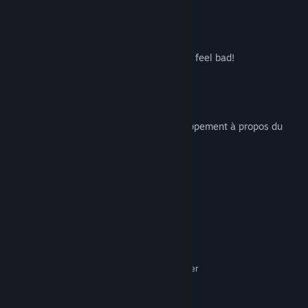
- 30 enemies
- Amazing music by Ridiculon!
- loads of unlockables!
- Animated cut scenes that will make you feel bad!
- Poop!
Description du contenu pour adultes
Voici la description de l'équipe de développement à propos du
contenu du produit :
Use of Needles to modify your spells.
Peepee poopoo humor.
cardboard gore.
Configuration requise
MINIMALE :
Windows 7 or later
SYSTÈME D'EXPLOITATION *:
(64 bit required)
Core 2 Duo
PROCESSEUR :