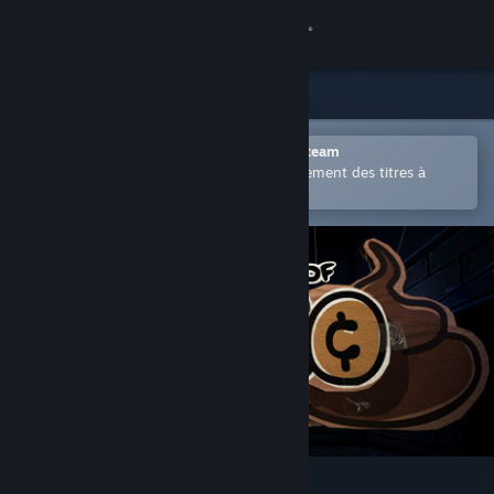
Se connecter
Magasin
Communauté
Ouvrir dans l'application mobile Steam
Permet d'acheter ou d'ajouter facilement des titres à
votre liste de souhaits.
À propos
Support
Changer la langue
Télécharger l'application mobile Steam
Voir version ordi. du site
The Legend of Bum-Bo