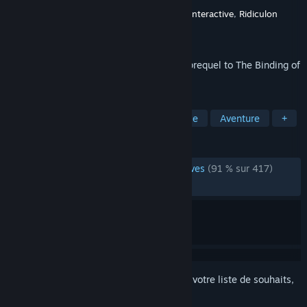
Développement
Edmund McMillen
,
James Interactive
,
Ridiculon
Édition
Edmund McMillen
Sorti le
12 nov. 2019
A puzzle based deck building rogue-like prequel to The Binding of
Isaac... Made of cardboard!
TAGS
Roguelite
Indépendant
Stratégie
Aventure
+
ÉVALUATIONS
ÉVALUATIONS EN FRANÇAIS
très positives
(91 % sur 417)
RÉCENTES :
moyennes
(60 % sur 15)
Connectez-vous
pour ajouter cet article à votre liste de souhaits,
le suivre ou l'ignorer