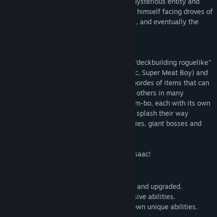
When Bum-bo's only coin is stolen by a mysterious entity and
pulled down into the sewer, Bum-bo finds himself facing droves of
deranged enemies, lost children, his fears, and eventually the
beast that stole his beloved coin.
Gameplay
The Legend of Bum-bo is a puzzle based "deckbuilding roguelike"
by Edmund McMillen (The Binding of isaac, Super Meat Boy) and
James Interactive, where players collect hordes of items that can
be modified, upgraded and comboed with others in many
interesting ways. Play as one of many Bum-bo, each with its own
unique abilities, as they smash, bash and splash their way
through a variety of cardboard monstrosities, giant bosses and
dark personal urges...
oh also its the prequel to The Binding of Isaac!
Features:
- 100+ unique items that can be modified and upgraded.
- 80+ unique trinkets that give neato passive abilities.
- 4+ playable characters each with their own unique abilities.
- 10 ugly, yet cute bosses.