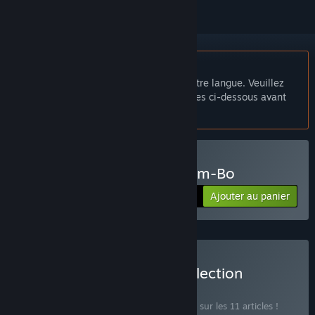
Français non disponible
Ce produit n'est pas disponible dans votre langue. Veuillez
consulter la liste des langues disponibles ci-dessous avant
de l'acheter.
Acheter The Legend of Bum-Bo
Ajouter au panier
$14.99
Acheter The Blue King Collection
BUNDLE
(?)
Achetez ce bundle pour économiser 23 % sur les 11 articles !