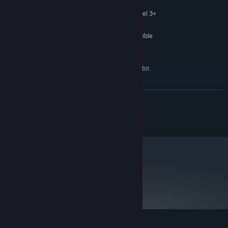
4 GB de mémoire
MÉMOIRE VIVE :
Discreet video card, Shader Model 3+
GRAPHIQUES :
Version 9.0
DIRECTX :
4 GB d'espace disque disponible
ESPACE DISQUE :
one that works
CARTE SON :
RECOMMANDÉE :
Windows 10 (64 bit
SYSTÈME D'EXPLOITATION :
required)
Core i3 or above
PROCESSEUR :
EN SAVOIR PLUS
4 GB de mémoire
MÉMOIRE VIVE :
Desktop Card from 2010 or later
GRAPHIQUES :
© 2019 McMillen Games Inc.
Version 11
DIRECTX :
4 GB d'espace disque disponible
ESPACE DISQUE :
a better one than "one that works"
CARTE SON :
À compter du 1ᵉʳ janvier 2024, le client Steam sera compatible uniquement
*
avec Windows 10 et ses versions plus récentes.
metacritic
73
Lire les critiques