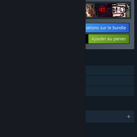
Informations sur le bundle
Votre prix :
-23%
Ajouter au panier
$80.65
FONCTIONNALITÉS
Solo
Succès Steam
Partage familial
LANGUES
1 langues prises en charge