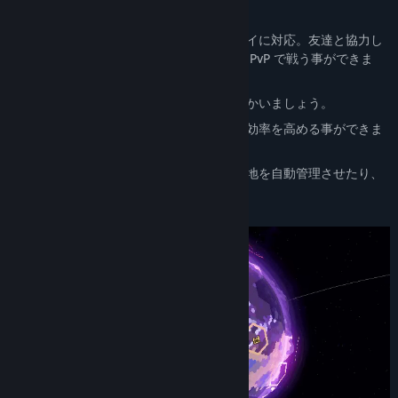
敵の襲撃から建造物を守ってください。
クロスプラットフォームでのマルチプレイに対応。友達と協力し
て遊んだり、もしくはチームに分かれて PvP で戦う事ができま
す。
液体を分配して火災や敵の空襲に立ち向かいましょう。
冷却水や潤滑剤を供給することで、生産効率を高める事ができま
す。
多種多様なユニットを生産し、自分の基地を自動管理させたり、
敵基地を攻撃したりしましょう。