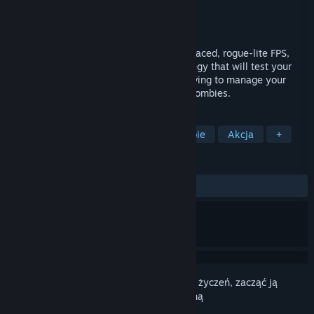
Producent
Vincae Entretenimento
Wydawca
Vincae Entretenimento
Wydano
15 grudnia 2020
Not Deat Yet is a 1-4 player co-op, fast-paced, rogue-lite FPS,
with elements of deck-building and strategy that will test your
skills in creating your own build while having to manage your
resources and survive restless waves of zombies.
TAGI
FPS
Sieciowa kooperacja
Zombie
Akcja
+
RECENZJE
W OGÓLE:
Mieszane
(61% z 34)
Zaloguj się
, aby dodać tę pozycję do listy życzeń, zacząć ją
obserwować lub oznaczyć jako ignorowaną