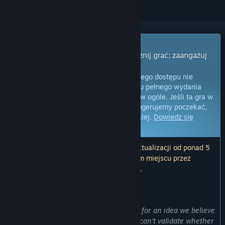
Gra z wczesnym dostępem
Uzyskaj natychmiastowy dostęp i zacznij grać; zaangażuj
się w powstawanie gry.
Uwaga:
gry oferowane w formie wczesnego dostępu nie
zostały jeszcze ukończone i do momentu pełnego wydania
mogą ulec zmianom lub nie zmienić się w ogóle. Jeśli ta gra w
jej obecnym stanie nie interesuje cię, sugerujemy poczekać,
by zobaczyć, czy prace nad nią pójdą dalej.
Dowiedz się
więcej.
Uwaga: producenci nie wydali żadnej aktualizacji od ponad 5
lat. Informacje i terminarz opisane w tym miejscu przez
producentów mogą nie być już aktualne.
OD TWÓRCÓW:
Dlaczego wczesny dostęp?
„We already have a solid starting point for an idea we believe
can go far, but without community, we can't validate whether