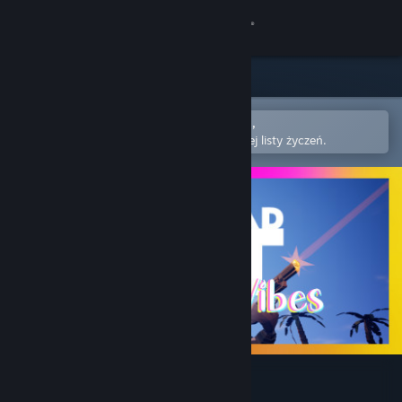
Zaloguj się
Sklep
Społeczność
Otwórz w aplikacji mobilnej Steam,
aby łatwo kupić lub dodać do swojej listy życzeń.
Informacje
Wsparcie
Zmień język
Pobierz aplikację mobilną Steam
Wersja przeglądarkowa
Not Dead Yet