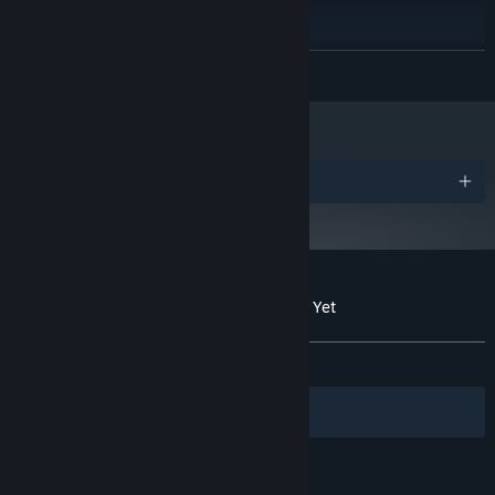
Intel i5+ / AMD Ryzen 7+
PROCESOR:
8 GB RAM
PAMIĘĆ:
GeForce GTX 960+ or AMD
KARTA GRAFICZNA:
ROZWIŃ
Radeon R9 280+
500 MB dostępnej przestrzeni
MIEJSCE NA DYSKU:
Począwszy od 1 stycznia 2024, klient Steam będzie obsługiwał wyłącznie
*
system Windows 10 i jego nowsze wersje.
Nagrody
Recenzje klientów dla produktu Not Dead Yet
O recenzjach użytkowników
Twoje preferencje
W OGÓLE:
Mieszane
(61% z 34)
Filtry
Twoje języki