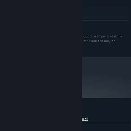
Windows 10
운영 체제:
Intel CPU Core i5-8400 or equivalent
프로세서:
16 GB RAM
메모리:
탁월한 커스터마이제이션
DirectX12 capable GPU with 6GB VRAM
그래픽:
작업대를 사용해서 당신 무기의 거의 모든 요소를 개조하거나 업그레
더 보기
85 GB 사용 가능 공간
저장 공간:
이드하세요. 조준경, 개머리판, 총신, 탄창 등을 교체할 수 있습니다.
소총, 보조무기, 권총은 전부 다양한 옵션을 보유하고 있습니다. 뿐만
Copyright © 2022 Rebellion The Rebellion name and logo, the Sniper Elite name
and logo and the Sniper Elite Eagle are trademarks of Rebellion and may be
아니라, 철갑탄부터 비살상 탄약까지, 대상을 암살할 때 적합한 탄약
registered trademarks in certain countries.
을 고를 수도 있습니다.
침입 모드 - PvP 및 협동 게임에서 캠페인 투입
다른 플레이어의 캠페인에 추축군 저격수로 침입하여 쫓고 쫓기는 게
임을 시작하세요. 사냥감을 뒤쫓으면서 새로운 차원을 게임을 경험하
metacritic
79
게 될 것입니다. 아니면, 당신이 직접 지원을 요청하여 까다로운 상황
게임 비평
에서 칼을 지원하는 두 번째 저격수를 투입할 수도 있습니다.
긴장감 넘치는 대립 멀티플레이어
당신의 캐릭터와 장비 구성을 편집하고, 치열한 경쟁이 펼쳐지는 16
인 플레이어 전투 속에서 자신의 저격 실력을 테스트하면서 XP, 훈장,
Sniper Elite 5에 대한 사용자 평가
약장을 획득하세요. 협동 플레이를 더 선호한다면, 생존 모드에서 최
언어별 세부 정보 보기
사용자 평가 정보
환경 설정
대 다른 3명의 플레이어들과 함께 팀을 이뤄 몰려오는 적의 웨이브를
상대할 수도 있습니다.
한국어 평가
매우 긍정적
(80%/442)