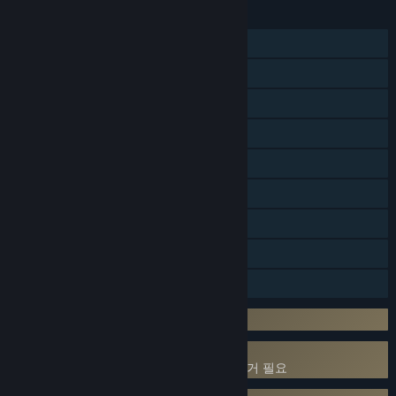
기능
싱글 플레이어
온라인 PvP
온라인 협동
크로스 플랫폼 멀티플레이어
Steam 도전 과제
Steam 트레이딩 카드
앱 내 구매
Steam Cloud
가족 공유
타사 DRM: Denuvo Anti-tamper
커널 수준 부정행위 방지 서비스 사용
Easy Anti-Cheat
- 게임 삭제 이후 수동 제거 필요