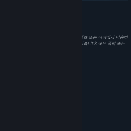
더 보기
성인 콘텐츠 설명
개발자의 콘텐츠 설명:
이 게임에는 모든 연령에 적합하지 않은 콘텐츠 또는 직장에서 이용하
기에 부적절할 수 있는 콘텐츠가 포함되어 있습니다: 잦은 폭력 또는
유혈, 수위 높은 콘텐츠
탁월한 총격전 물리 엔진과 이동 시스템
완벽한 저격 위치로 이동하거나 눈치 빠른 보초에게 들키지 않고 움직
이기 위해 집라인을 이용하거나, 비탈길을 미끄러져 내려가거나, 절벽
시스템 요구 사항
을 따라 걸으세요. 소총의 개머리판과 총신 옵션과 중력, 바람, 심박수
최소:
와 같은 요소를 고려하면서 암살 대상을 향해 조준하세요.
64비트 프로세서와 운영 체제가 필요합니다
Windows 10
운영 체제:
Intel CPU Core i3-8100 or equivalent
프로세서:
8 GB RAM
메모리:
DirectX12 capable GPU with 4GB VRAM
그래픽:
85 GB 사용 가능 공간
저장 공간:
권장:
64비트 프로세서와 운영 체제가 필요합니다