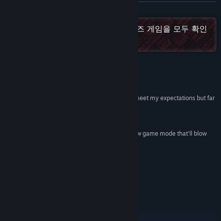
X
더 보기
YouTube
REBELLION INTERACTIVE 프랜차이즈 게임을 모두 확인
하세요!
업데이트 기록 보기
관련 뉴스 보기
평가
토론장 보기
“Plainly put, Sniper Elite 5 not only managed to meet my expectations but far
surpass them”
커뮤니티 그룹 찾기
10/10 –
GameGrin
“Sniper Elite 5 is the best it's ever been with a new game mode that'll blow
제목:
Sniper Elite 5
your mind”
장르:
액션
,
어드벤처
4.5/5 –
GamesRadar
출시일:
2022년 5월 25일
“Sniper Elite 5 has blown me away”
Essential –
Eurogamer
Sniper Elite 5: Complete Edition