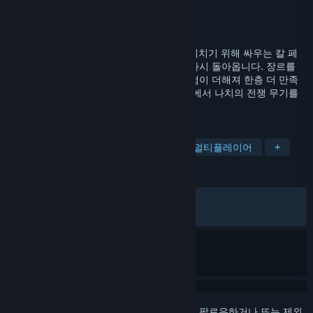
개발자
Rebellion
배급사
Rebellion
출시일
2022년 5월 25일
1944년 프랑스에서 프로젝트 크라켄을 파헤치기 위해 싸우는 칼 페
어번과 함께 수상 경력에 빛나는 시리즈가 다시 돌아옵니다. 장르를
개척하는 실감나는 저격 액션에 강화된 킬 캠이 더해져 한층 더 만족
도 높은 경험을 선사합니다. 몰입도 높은 맵에서 나치의 전쟁 무기를
저지하기 위한 싸움을 시작하세요.
태그
싱글 플레이어
저격수
잠입
멀티플레이어
+
평가
한국어 평가
매우 긍정적
(80%/442)
최신순:
매우 긍정적
(88%/253)
로그인
하셔서 게임을 찜 목록에 추가하거나, 팔로우하거나 또는 제외