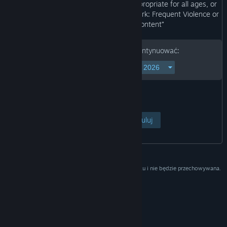
“This Game may contain content not appropriate for all ages, or
may not be appropriate for viewing at work: Frequent Violence or
Gore, General Mature Content”
Podaj datę urodzenia, aby kontynuować:
Pokaż stronę
Anuluj
Data urodzenia służy wyłącznie do sprawdzenia wieku i nie będzie przechowywana.