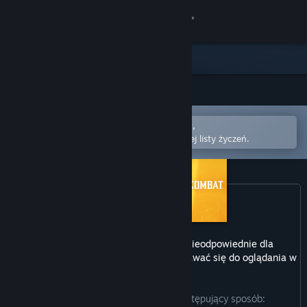
Zaloguj się
Sklep
Społeczność
Otwórz w aplikacji mobilnej Steam,
Informacje
aby łatwo kupić lub dodać do swojej listy życzeń.
Wsparcie
Zmień język
Pobierz aplikację mobilną Steam
Ten produkt może zawierać treści nieodpowiednie dla
wszystkich grup wiekowych lub nie nadawać się do oglądania w
Wersja przeglądarkowa
pracy.
Producenci opisują te treści w następujący sposób: