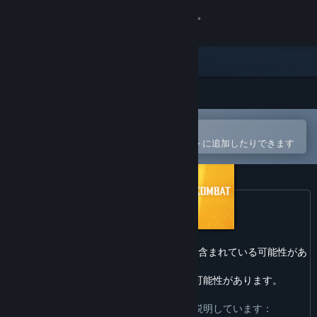
サインイン
ストア
コミュニティ
Steamモバイルアプリで開く
詳細
簡単に購入したり、ウィッシュリストに追加したりできます
サポート
言語を変更
Steamモバイルアプリを入手
このゲームには全年齢向けではない内容が含まれている可能性があ
ります。
デスクトップウェブサイトを表示
また、職場での閲覧に適していない可能性があります。
開発者はコンテンツを次のように説明しています：