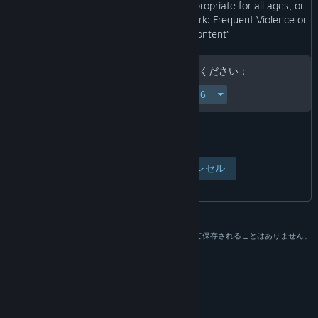
“This Game may contain content not appropriate for all ages, or
may not be appropriate for viewing at work: Frequent Violence or
Gore, General Mature Content”
誕生日を入力して次に進んでください：
ページを表示
キャンセル
この日付は年齢確認の目的のみに使用し、データとして保存されることはありません。