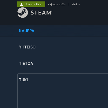
Asenna Steam
Kirjaudu sisään
|
kieli
KAUPPA
YHTEISÖ
TIETOA
TUKI