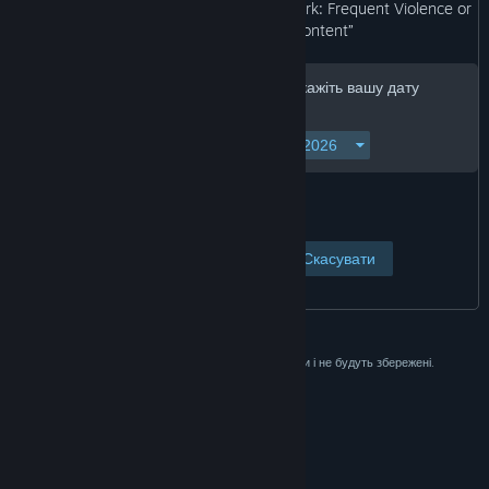
may not be appropriate for viewing at work: Frequent Violence or
Gore, General Mature Content”
Для продовження, будь ласка, вкажіть вашу дату
народження:
Переглянути сторінку
Скасувати
Ці дані використовуються лише для перевірки і не будуть збережені.