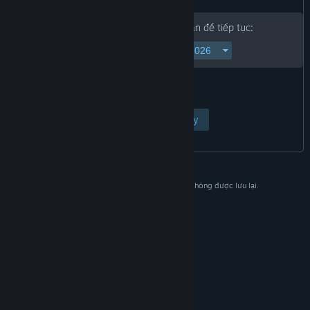
Vui lòng nhập ngày sinh của bạn để tiếp tục:
Xem trang
Hủy
Dữ liệu này chỉ dùng để xác nhận và sẽ không được lưu lại.