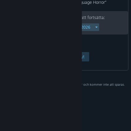
“Blood and Gore Violence Language Horror”
Skriv in ditt födelsedatum för att fortsätta:
Visa sida
Avbryt
Uppgifterna behövs bara för att verifiera vem du är och kommer inte att sparas.