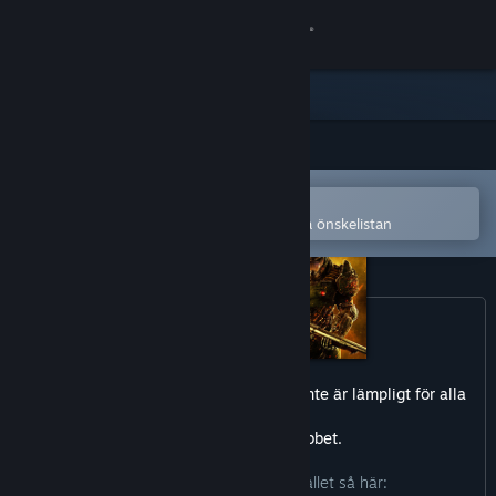
Logga in
Butik
Gemenskap
Öppna i Steams mobilapp
Om
för att enkelt köpa eller lägga till på önskelistan
Support
Byt språk
Skaffa Steams mobilapp
Detta spel kan innehåll material som inte är lämpligt för alla
åldrar
Se skrivbordswebbplats
eller för visning på jobbet.
Utvecklarna beskriver innehållet så här: