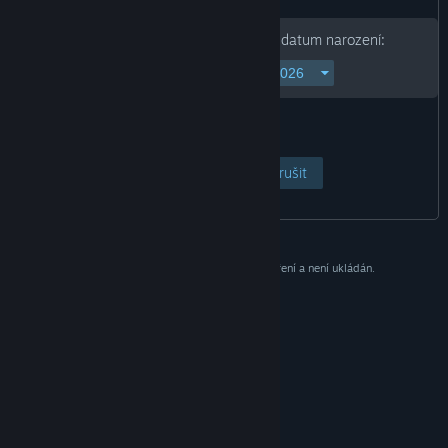
Chcete-li pokračovat, zadejte své datum narození:
Otevřít stránku
Zrušit
Tento údaj slouží pouze pro potřeby ověření a není ukládán.
© Valve Corporation. Všechna práva vyhrazena.