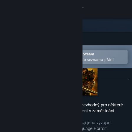
Přihlásit se
Obchod
Komunita
Otevřete v mobilní aplikaci služby Steam
Informace
Pro snazší zakoupení nebo přidání do seznamu přání
Podpora
Změnit jazyk
Mobilní aplikace služby Steam
Tento produkt může zahrnovat obsah nevhodný pro některé
věkové kategorie nebo pro prohlížení v zaměstnání.
Desktopová verze stránky
Jak obsah tohoto produktu popisují jeho vývojáři:
“Blood and Gore Violence Language Horror”