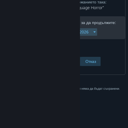
Разработчиците описват съдържанието така:
“Blood and Gore Violence Language Horror”
Моля, въведете рождената си дата, за да продължите:
Преглед на страницата
Отказ
Тези данни са единствено с цел потвърждаване и няма да бъдат съхранени.