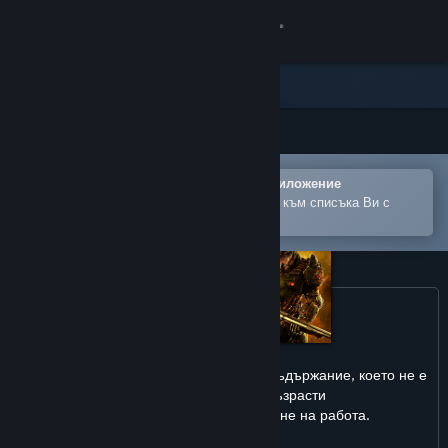
Вписване
Магазин
Общност
Отваряне в мобилното Steam приложение
Относно
За лесно закупуване или добавяне към списъка Ви с
желания
Поддръжка
Смяна на езика
Сдобийте се с мобилното Steam приложение
Възможно е този продукт да включва съдържание, което не е
Преглед на сайта за настолни компютри
подходящо за всички възрасти
или е неуместно за преглеждане на работа.