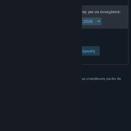
Εισαγάγετε την ημερομηνία γέννησής σας για να συνεχίσετε:
Προβολή σελίδας
Ακύρωση
Αυτά τα δεδομένα χρησιμοποιούνται μόνο για λόγους επαλήθευσης και δεν θα
αποθηκευτούν.