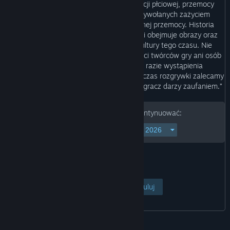
“Gra zawiera obrazy i opisy dyskryminacji płciowej, przemocy
wobec dzieci, prześladowania, wizji wywołanych zażyciem
substancji odurzających, tortur i brutalnej przemocy. Historia
rozgrywa się w Japonii lat 60. XX wieku i obejmuje obrazy oraz
opisy odnoszące się do zwyczajów i kultury tego czasu. Nie
odzwierciedlają one poglądów ani wartości twórców gry ani osób
biorących udział w jej powstaniu. W razie wystąpienia
jakichkolwiek nieprzyjemnych wrażeń podczas rozgrywki zalecamy
przerwanie gry i rozmowę z osobą, którą gracz darzy zaufaniem.”
Podaj datę urodzenia, aby kontynuować:
Pokaż stronę
Anuluj