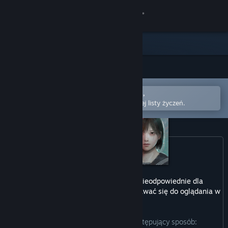
Zaloguj się
Sklep
Społeczność
Otwórz w aplikacji mobilnej Steam,
Informacje
aby łatwo kupić lub dodać do swojej listy życzeń.
Wsparcie
Zmień język
Pobierz aplikację mobilną Steam
Ten produkt może zawierać treści nieodpowiednie dla
wszystkich grup wiekowych lub nie nadawać się do oglądania w
Wersja przeglądarkowa
pracy.
Producenci opisują te treści w następujący sposób: