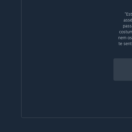
“Es
assé
pass
costum
nem os 
te sent