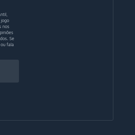
til,
 jogo
s nos
piniões
idos. Se
 ou fala