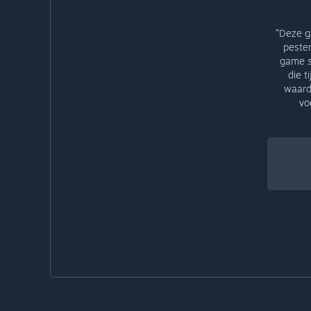
“Deze g
pesten
game s
die t
waarde
vo