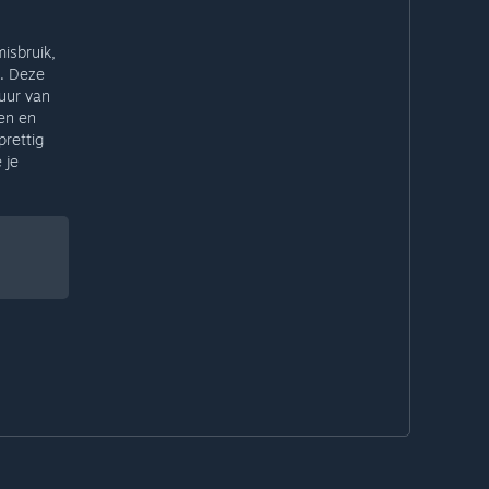
isbruik,
d. Deze
uur van
men en
prettig
 je