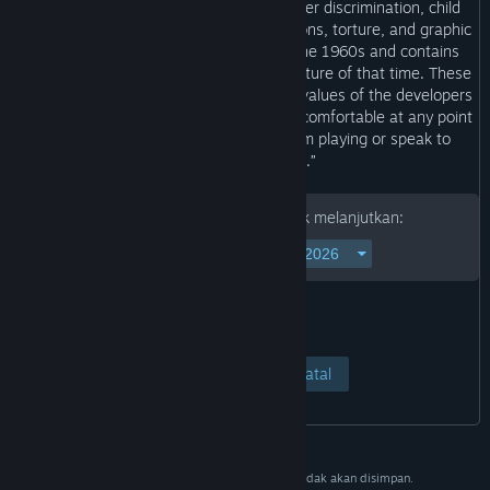
“This game contains depictions of gender discrimination, child
abuse, bullying, drug-induced hallucinations, torture, and graphic
violence. This game is set in Japan in the 1960s and contains
depictions based on the customs and culture of that time. These
depictions do not reflect the opinions or values of the developers
or any individuals involved. If you feel uncomfortable at any point
while playing, please take a break from playing or speak to
someone you trust.”
Mohon isi tanggal lahirmu untuk melanjutkan:
Lihat Halaman
Batal
Data ini hanya untuk memverifikasi dan tidak akan disimpan.