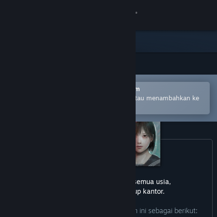
Login
Toko
Komunitas
Buka dengan Aplikasi Seluler Steam
Tentang
Untuk mempermudah pembelian atau menambahkan ke
wishlist-mu
Bantuan
Ubah bahasa
Dapatkan Aplikasi Seluler Steam
game ini tidak cocok untuk semua usia,
Lihat situs web desktop
atau untuk dilihat di lingkup kantor.
Pengembang mendeskripsikan konten ini sebagai berikut: