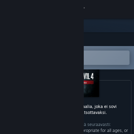
Kirjaudu sisään
Kauppa
Yhteisö
Avaa Steam-mobiilisovelluksessa
Tietoa
Helppo ostaa tai lisätä toivelistalle
Tuki
Vaihda kieli
Hanki Steam-mobiilisovellus
Tämä peli saattaa sisältää materiaalia, joka ei sovi
kaikenikäisille eikä töissä katsottavaksi.
Näytä työpöytäsivusto
Kehittäjät ovat kuvailleet sisältöä seuraavasti:
“This Game may contain content not appropriate for all ages, or