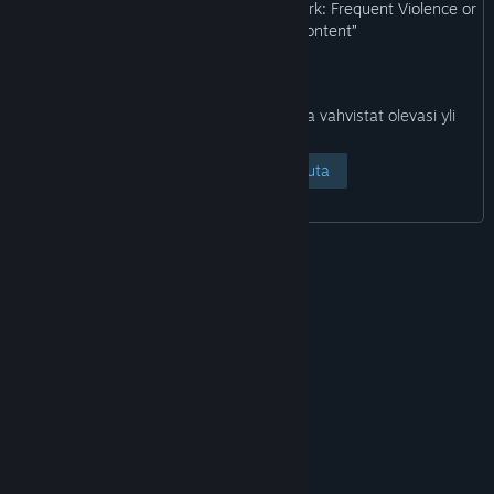
may not be appropriate for viewing at work: Frequent Violence or
Gore, General Mature Content”
Klikkaamalla Näytä sivu -painiketta alta vahvistat olevasi yli
18-vuotias.
Näytä sivu
Peruuta
© Valve Corporation. Kaikki oikeudet pidätetään.
Kaikki tavaramerkit ovat omistajiensa omaisuutta
Yhdysvalloissa ja kaikkialla maailmassa.