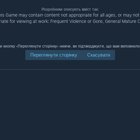
Розробники описують вміст так:
his Game may contain content not appropriate for all ages, or may not
iate for viewing at work: Frequent Violence or Gore, General Mature 
 кнопку «Переглянути сторінку» нижче, ви підтверджуєте, що вам виповнилос
Переглянути сторінку
Скасувати