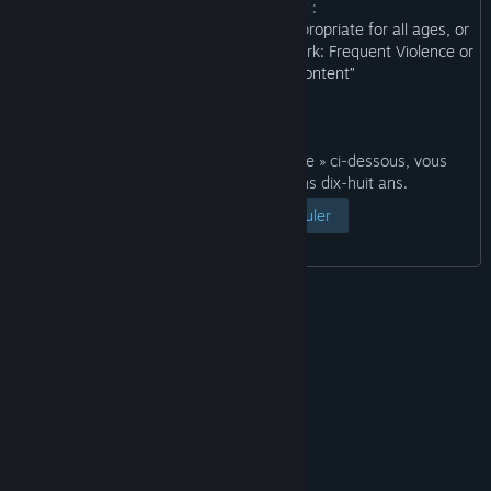
contenu du produit :
“This Game may contain content not appropriate for all ages, or
may not be appropriate for viewing at work: Frequent Violence or
Gore, General Mature Content”
En cliquant sur le bouton « Voir la page » ci-dessous, vous
déclarez que vous avez au moins dix-huit ans.
Voir la page
Annuler
© Valve Corporation. Tous droits réservés. Toutes les