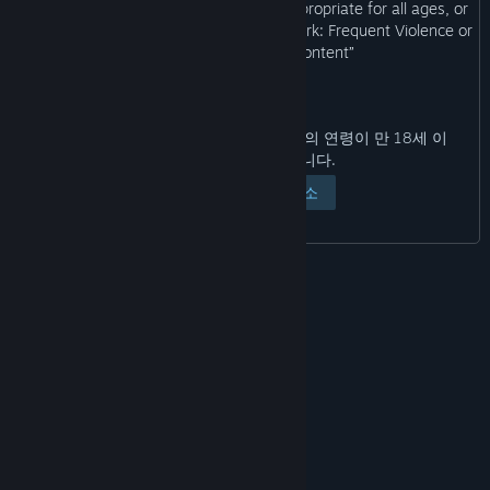
“This Game may contain content not appropriate for all ages, or
may not be appropriate for viewing at work: Frequent Violence or
Gore, General Mature Content”
아래 '페이지 보기' 버튼을 누르면 본인의 연령이 만 18세 이
상임을 확인하는 것입니다.
페이지 보기
취소